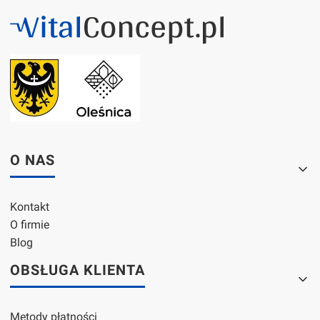
Linki w stopce
O NAS
Kontakt
O firmie
Blog
OBSŁUGA KLIENTA
Metody płatności