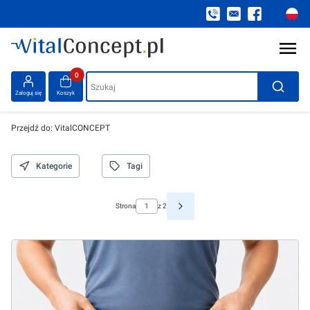
Produkty w koszyku: 0. Zobacz szczegóły
Szukaj
Zaloguj się
Koszyk
Przejdź do:
VitalCONCEPT
Kategorie
Tagi
Strona
z 2
Następne wpisy