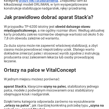
kategorię
ortezy ręki i przedramienia
. Znajdziesz tam aż
kilkadziesiąt modeli ORLIMAN, w tym wyspecjalizowane
konstrukcje stabilizujące nadgarstek, rękę i przedramię.
Jak prawidłowo dobrać aparat Stack’a?
W przypadku TP-6200 istotny jest
obwód dalszego stawu
międzypaliczkowego
, a nie ogólny rozmiar dłoni. Według aktualnej
karty produktu zakres rozmiarów obejmuje wartości od około 5 do
7,8 cm obwodu zależnie od wariantu.
Za duża szyna może nie zapewnić właściwej stabilizacji, a zbyt
ciasna może powodować niepotrzebny ucisk. Dlatego warto
dokładnie zmierzyć palec i stosować wyrób zgodnie z instrukcją
producenta oraz zaleceniem lekarza lub osoby prowadzącej
leczenie.
Ortezy na palce w VitalConcept
W jednym miejscu możesz porównać:
aparat Stack’a
, klasyczne
szyny na palec
, stabilizatory jednego
palca, modele z podwójnym mocowaniem oraz stabilizatory
obejmujące kciuk i nadgarstek.
Dzięki temu kategoria odpowiada zarówno na wyszukiwanie
„ortezy na palce”
, jak i bardziej konkretną potrzebę typu
„szyna na