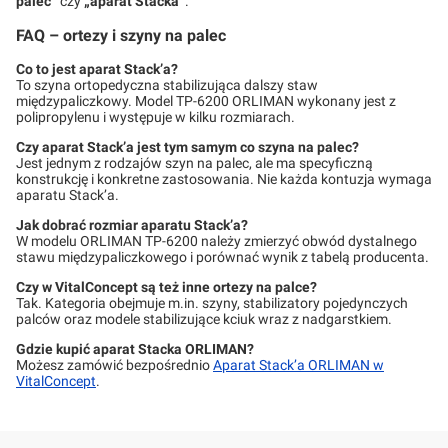
palec”
czy
„aparat Stacka”
.
FAQ – ortezy i szyny na palec
Co to jest aparat Stack’a?
To szyna ortopedyczna stabilizująca dalszy staw
międzypaliczkowy. Model TP-6200 ORLIMAN wykonany jest z
polipropylenu i występuje w kilku rozmiarach.
Czy aparat Stack’a jest tym samym co szyna na palec?
Jest jednym z rodzajów szyn na palec, ale ma specyficzną
konstrukcję i konkretne zastosowania. Nie każda kontuzja wymaga
aparatu Stack’a.
Jak dobrać rozmiar aparatu Stack’a?
W modelu ORLIMAN TP-6200 należy zmierzyć obwód dystalnego
stawu międzypaliczkowego i porównać wynik z tabelą producenta.
Czy w VitalConcept są też inne ortezy na palce?
Tak. Kategoria obejmuje m.in. szyny, stabilizatory pojedynczych
palców oraz modele stabilizujące kciuk wraz z nadgarstkiem.
Gdzie kupić aparat Stacka ORLIMAN?
Możesz zamówić bezpośrednio
Aparat Stack’a ORLIMAN w
VitalConcept
.