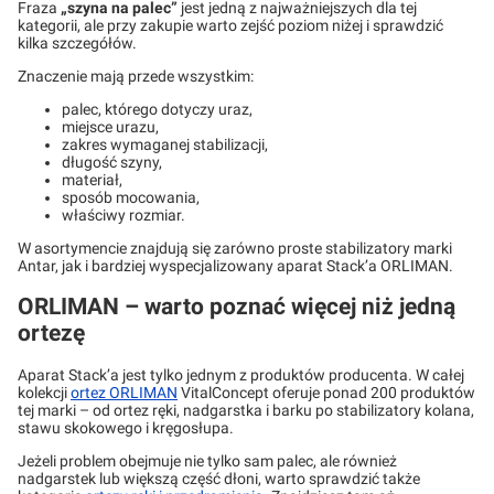
Fraza
„szyna na palec”
jest jedną z najważniejszych dla tej
kategorii, ale przy zakupie warto zejść poziom niżej i sprawdzić
kilka szczegółów.
Znaczenie mają przede wszystkim:
palec, którego dotyczy uraz,
miejsce urazu,
zakres wymaganej stabilizacji,
długość szyny,
materiał,
sposób mocowania,
właściwy rozmiar.
W asortymencie znajdują się zarówno proste stabilizatory marki
Antar, jak i bardziej wyspecjalizowany aparat Stack’a ORLIMAN.
ORLIMAN – warto poznać więcej niż jedną
ortezę
Aparat Stack’a jest tylko jednym z produktów producenta. W całej
kolekcji
ortez ORLIMAN
VitalConcept oferuje ponad 200 produktów
tej marki – od ortez ręki, nadgarstka i barku po stabilizatory kolana,
stawu skokowego i kręgosłupa.
Jeżeli problem obejmuje nie tylko sam palec, ale również
nadgarstek lub większą część dłoni, warto sprawdzić także