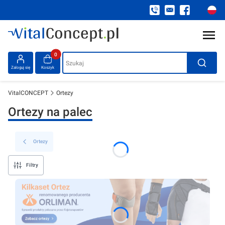
Produkty w koszyku: 0. Zobacz szczegóły
Szukaj
Zaloguj się
Koszyk
VitalCONCEPT
Ortezy
Ortezy na palec
Ortezy
Filtry