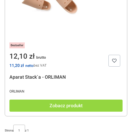
Bestseller
Cena
12,10 zł
Cena
11,20 zł
bez VAT
Aparat Stack`a - ORLIMAN
PRODUCENT
ORLIMAN
Zobacz produkt
Strona
z 1