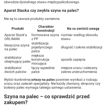
obwodzie dystalnego stawu międzypaliczkowego.
Aparat Stacka czy zwykła szyna na palec?
Nie są to zawsze produkty zamienne.
Charakter
Produkt
Na co zwrócić uwagę
konstrukcji
Aparat Stack’a
formowana szyna
rozmiar według obwodu
ORLIMAN
z PP
stawu
stabilizacja
klasyczna szyna
pojedynczego
długość i zakres stabilizacji
na palec
palca
miększa
stabilizator
konstrukcja
sposób zapięcia
obejmujący palec
mocująca
stabilizator
łączy sąsiednie
miejsce urazu i zalecany
dwóch palców
palce
zakres unieruchomienia
Wybór konkretnej
ortezy na palec
powinien wynikać z rodzaju
urazu oraz zaleceń specjalisty. Nie każdy złamany, skręcony czy
bolesny palec wymaga takiego samego ustawienia.
Szyna na palec – co sprawdzić przed
zakupem?