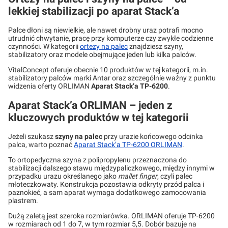
lekkiej stabilizacji po aparat Stack’a
Palce dłoni są niewielkie, ale nawet drobny uraz potrafi mocno
utrudnić chwytanie, pracę przy komputerze czy zwykłe codzienne
czynności. W kategorii
ortezy na palec
znajdziesz szyny,
stabilizatory oraz modele obejmujące jeden lub kilka palców.
VitalConcept oferuje obecnie 10 produktów w tej kategorii, m.in.
stabilizatory palców marki Antar oraz szczególnie ważny z punktu
widzenia oferty ORLIMAN
Aparat Stack’a TP-6200
.
Aparat Stack’a ORLIMAN – jeden z
kluczowych produktów w tej kategorii
Jeżeli szukasz
szyny na palec
przy urazie końcowego odcinka
palca, warto poznać
Aparat Stack’a TP-6200 ORLIMAN
.
To ortopedyczna szyna z polipropylenu przeznaczona do
stabilizacji dalszego stawu międzypaliczkowego, między innymi w
przypadku urazu określanego jako
mallet finger
, czyli palec
młoteczkowaty. Konstrukcja pozostawia odkryty przód palca i
paznokieć, a sam aparat wymaga dodatkowego zamocowania
plastrem.
Dużą zaletą jest szeroka rozmiarówka. ORLIMAN oferuje TP-6200
w rozmiarach od 1 do 7, w tym rozmiar 5,5. Dobór bazuje na