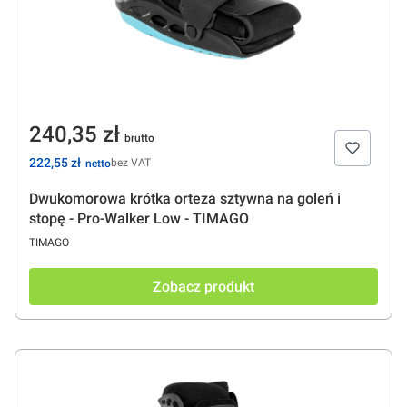
Cena
240,35 zł
Cena
222,55 zł
bez VAT
Dwukomorowa krótka orteza sztywna na goleń i
stopę - Pro-Walker Low - TIMAGO
PRODUCENT
TIMAGO
Zobacz produkt