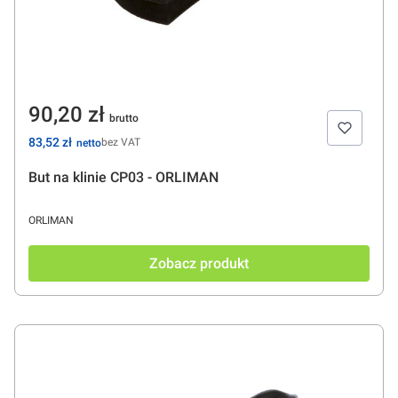
Cena
90,20 zł
Cena
83,52 zł
bez VAT
But na klinie CP03 - ORLIMAN
PRODUCENT
ORLIMAN
Zobacz produkt