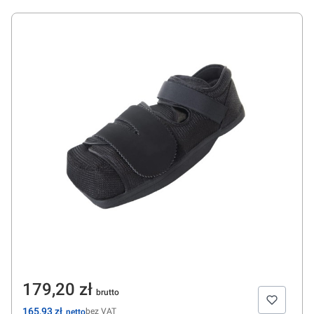
Cena
179,20 zł
Cena
165,93 zł
bez VAT