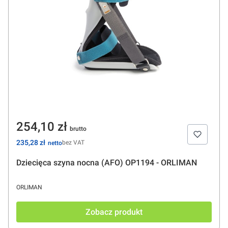
Cena
254,10 zł
Cena
235,28 zł
bez VAT
Dziecięca szyna nocna (AFO) OP1194 - ORLIMAN
PRODUCENT
ORLIMAN
Zobacz produkt