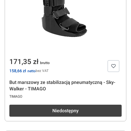
Cena
171,35 zł
Cena
158,66 zł
bez VAT
But marszowy ze stabilizacją pneumatyczną - Sky-
Walker - TIMAGO
PRODUCENT
TIMAGO
Niedostępny