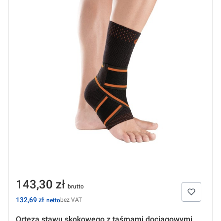
Cena
143,30 zł
Cena
132,69 zł
bez VAT
Orteza stawu skokowego z taśmami dociągowymi