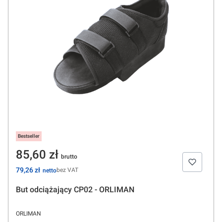
Bestseller
Cena
85,60 zł
Cena
79,26 zł
bez VAT
But odciążający CP02 - ORLIMAN
PRODUCENT
ORLIMAN