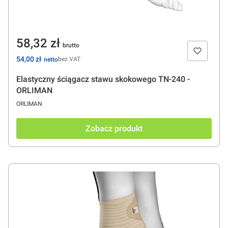
Cena
58,32 zł
Cena
54,00 zł
bez VAT
Elastyczny ściągacz stawu skokowego TN-240 -
ORLIMAN
PRODUCENT
ORLIMAN
Zobacz produkt