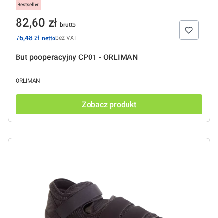
Bestseller
Cena
82,60 zł
Cena
76,48 zł
bez VAT
But pooperacyjny CP01 - ORLIMAN
PRODUCENT
ORLIMAN
Zobacz produkt