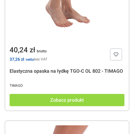
Cena
40,24 zł
Cena
37,26 zł
bez VAT
Elastyczna opaska na łydkę TGO-C OL 802 - TIMAGO
PRODUCENT
TIMAGO
Zobacz produkt