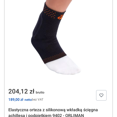
Cena
204,12 zł
Cena
189,00 zł
bez VAT
Elastyczna orteza z silikonową wkładką ścięgna
achillesa i podpiętkiem 9402 - ORLIMAN