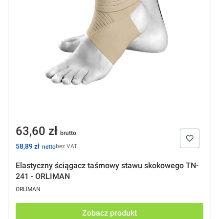
Cena
63,60 zł
Cena
58,89 zł
bez VAT
Elastyczny ściągacz taśmowy stawu skokowego TN-
241 - ORLIMAN
PRODUCENT
ORLIMAN
Zobacz produkt