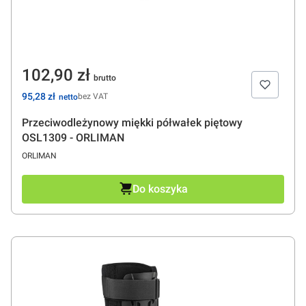
Cena
102,90 zł
Cena
95,28 zł
bez VAT
Przeciwodleżynowy miękki półwałek piętowy
OSL1309 - ORLIMAN
PRODUCENT
ORLIMAN
Do koszyka