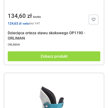
Cena
134,60 zł
Cena
124,63 zł
bez VAT
Dziecięca orteza stawu skokowego OP1190 -
ORLIMAN
PRODUCENT
ORLIMAN
Zobacz produkt