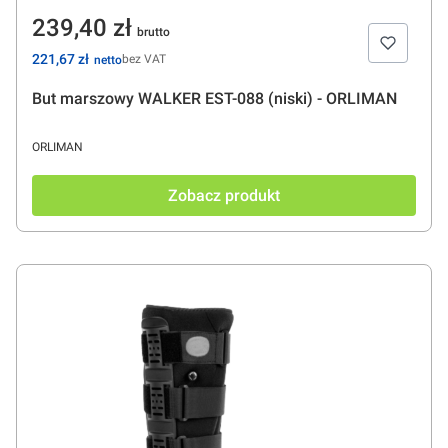
Cena
239,40 zł
Cena
221,67 zł
bez VAT
But marszowy WALKER EST-088 (niski) - ORLIMAN
PRODUCENT
ORLIMAN
Zobacz produkt