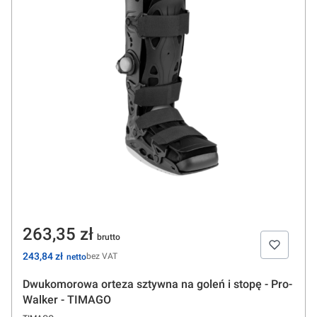
Cena
263,35 zł
Cena
243,84 zł
bez VAT
Dwukomorowa orteza sztywna na goleń i stopę - Pro-
Walker - TIMAGO