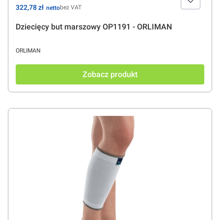
Cena
322,78 zł
bez VAT
Dziecięcy but marszowy OP1191 - ORLIMAN
PRODUCENT
ORLIMAN
Zobacz produkt