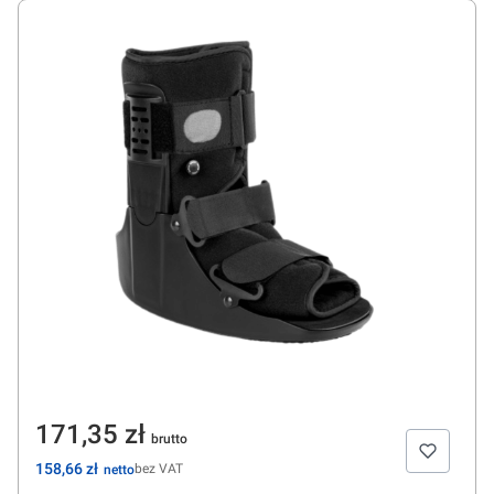
Cena
171,35 zł
Cena
158,66 zł
bez VAT