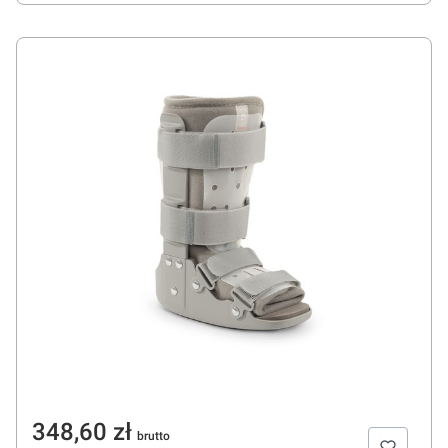
Cena
348,60 zł