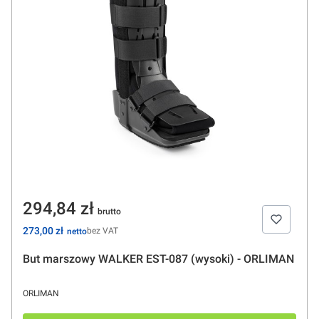
Cena
294,84 zł
Cena
273,00 zł
bez VAT
But marszowy WALKER EST-087 (wysoki) - ORLIMAN
PRODUCENT
ORLIMAN