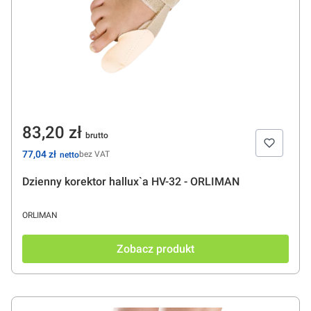
Cena
83,20 zł
Cena
77,04 zł
bez VAT
Dzienny korektor hallux`a HV-32 - ORLIMAN
PRODUCENT
ORLIMAN
Zobacz produkt