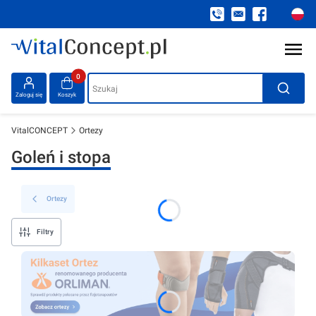
Produkty w koszyku: 0. Zobacz szczegóły
Szukaj
Zaloguj się
Koszyk
VitalCONCEPT
Ortezy
Goleń i stopa
Ortezy
Filtry