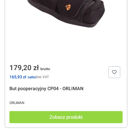
Cena
179,20 zł
Cena
165,93 zł
bez VAT
But pooperacyjny CP04 - ORLIMAN
PRODUCENT
ORLIMAN
Zobacz produkt