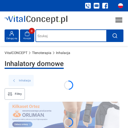
Produkty w koszyku: 0. Zobacz szczegóły
Szukaj
Zaloguj się
Koszyk
VitalCONCEPT
Tlenoterapia
Inhalacja
Inhalatory domowe
Inhalacja
Filtry