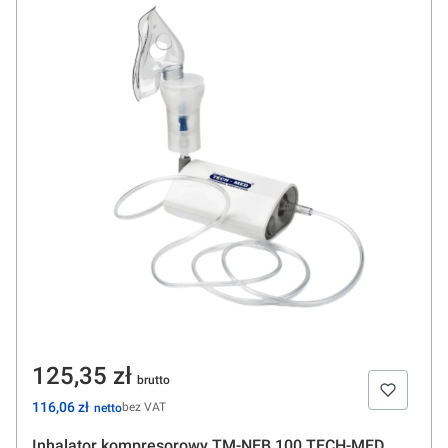
Cena
125,35 zł
Cena
116,06 zł
bez VAT
Inhalator kompresorowy TM-NEB 100 TECH-MED