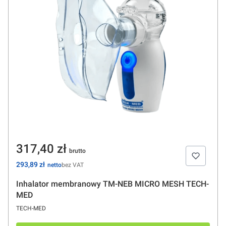
Cena
317,40 zł
Cena
293,89 zł
bez VAT
Inhalator membranowy TM-NEB MICRO MESH TECH-
MED
PRODUCENT
TECH-MED