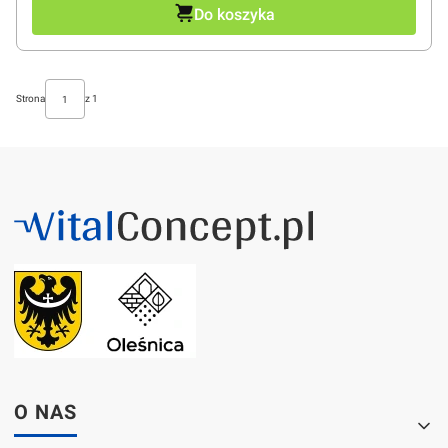
Do koszyka
Strona
z 1
Linki w stopce
O NAS