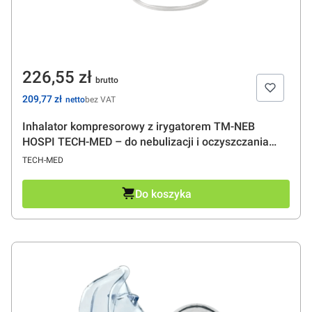
Cena
226,55 zł
Cena
209,77 zł
bez VAT
Inhalator kompresorowy z irygatorem TM-NEB
HOSPI TECH-MED – do nebulizacji i oczyszczania
zatok, do pracy ciągłej, 2 maski
PRODUCENT
TECH-MED
Do koszyka