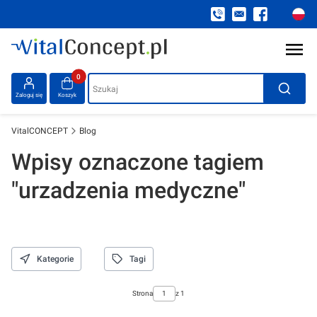
Produkty w koszyku: 0. Zobacz szczegóły
Szukaj
Zaloguj się
Koszyk
VitalCONCEPT
Blog
Wpisy oznaczone tagiem
"urzadzenia medyczne"
Kategorie
Tagi
Strona
z 1