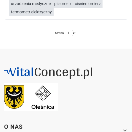
urzadzenia medyczne
pilsometr
ciśnieniomierz
termometr elektryczny
Strona
z 1
Linki w stopce
O NAS