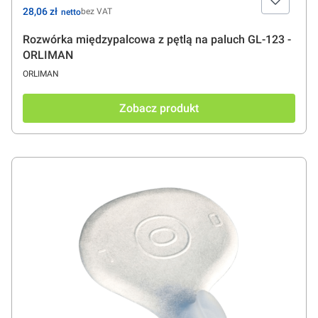
Cena
28,06 zł
bez VAT
Rozwórka międzypalcowa z pętlą na paluch GL-123 -
ORLIMAN
PRODUCENT
ORLIMAN
Zobacz produkt