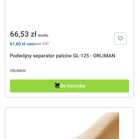
Cena
66,53 zł
Cena
61,60 zł
bez VAT
Podwójny separator palców GL-125 - ORLIMAN
PRODUCENT
ORLIMAN
Do koszyka