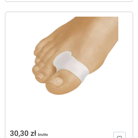
Cena
30,30 zł