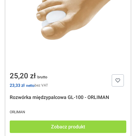
Cena
25,20 zł
Cena
23,33 zł
bez VAT
Rozwórka międzypalcowa GL-100 - ORLIMAN
PRODUCENT
ORLIMAN
Zobacz produkt