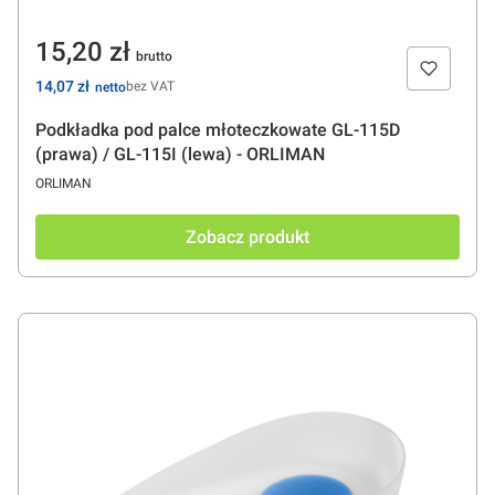
Cena
15,20 zł
Cena
14,07 zł
bez VAT
Podkładka pod palce młoteczkowate GL-115D
(prawa) / GL-115I (lewa) - ORLIMAN
PRODUCENT
ORLIMAN
Zobacz produkt