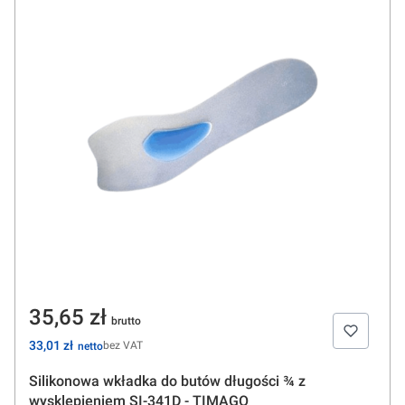
Cena
35,65 zł
Cena
33,01 zł
bez VAT
Silikonowa wkładka do butów długości ¾ z
wysklepieniem SI-341D - TIMAGO