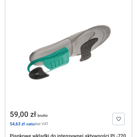
Cena
59,00 zł
Cena
54,63 zł
bez VAT
Piankowe wkładki do intensywnej aktywności PL-720