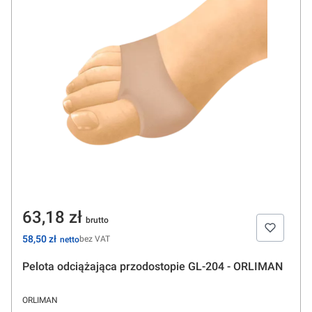
Cena
63,18 zł
Cena
58,50 zł
bez VAT
Pelota odciążająca przodostopie GL-204 - ORLIMAN
PRODUCENT
ORLIMAN