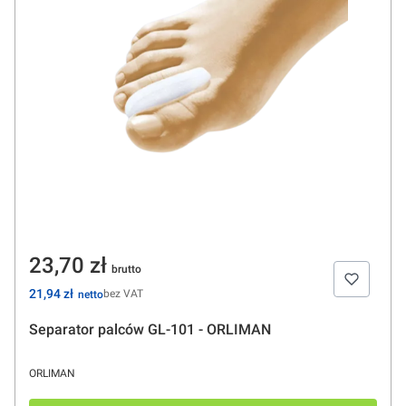
Cena
23,70 zł
Cena
21,94 zł
bez VAT
Separator palców GL-101 - ORLIMAN
PRODUCENT
ORLIMAN