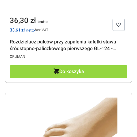
Cena
36,30 zł
Cena
33,61 zł
bez VAT
Rozdzielacz palców przy zapaleniu kaletki stawu
śródstopno-paliczkowego pierwszego GL-124 -
ORLIMAN
PRODUCENT
ORLIMAN
Do koszyka