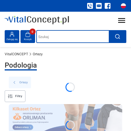
Produkty w koszyku: 0. Zobacz szczegóły
Szukaj
Zaloguj się
Koszyk
VitalCONCEPT
Ortezy
Podologia
Ortezy
Filtry