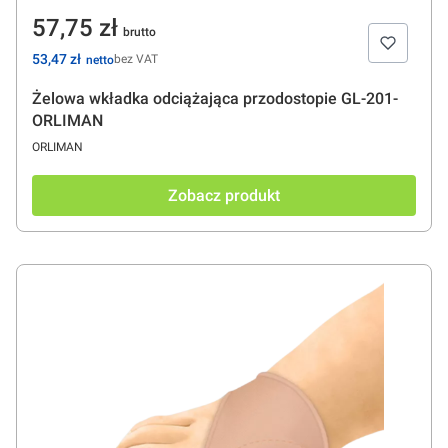
Cena
57,75 zł
Cena
53,47 zł
bez VAT
Żelowa wkładka odciążająca przodostopie GL-201-
ORLIMAN
PRODUCENT
ORLIMAN
Zobacz produkt