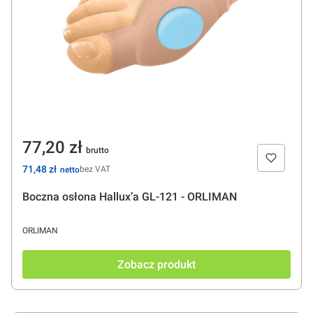
Cena
77,20 zł
Cena
71,48 zł
bez VAT
Boczna osłona Hallux’a GL-121 - ORLIMAN
PRODUCENT
ORLIMAN
Zobacz produkt