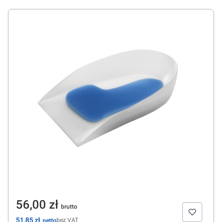
Cena
56,00 zł
Cena
51,85 zł
bez VAT