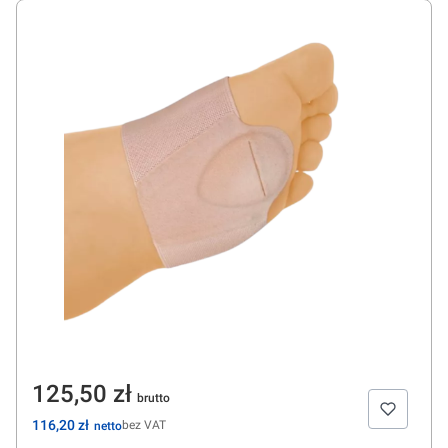
Cena
125,50 zł
Cena
116,20 zł
bez VAT