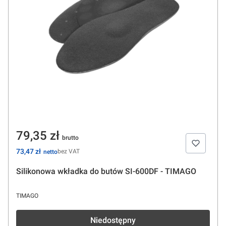
Cena
79,35 zł
Cena
73,47 zł
bez VAT
Silikonowa wkładka do butów SI-600DF - TIMAGO
PRODUCENT
TIMAGO
Niedostępny