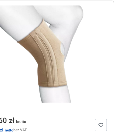
na
60 zł
zł
bez VAT