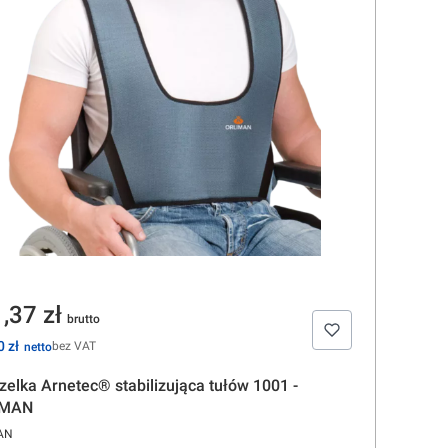
na
,37 zł
 zł
bez VAT
elka Arnetec® stabilizująca tułów 1001 -
IMAN
CENT
AN