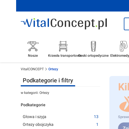
Nosze
Krzesła transportowe
Deski ortopedyczne
Elektromed
VitalCONCEPT
Ortezy
Podkategorie i filtry
w kategorii: Ortezy
Podkategorie
Głowa i szyja
13
Ortezy obojczyka
1