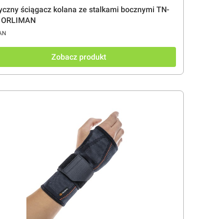
yczny ściągacz kolana ze stalkami bocznymi TN-
- ORLIMAN
CENT
AN
Zobacz produkt