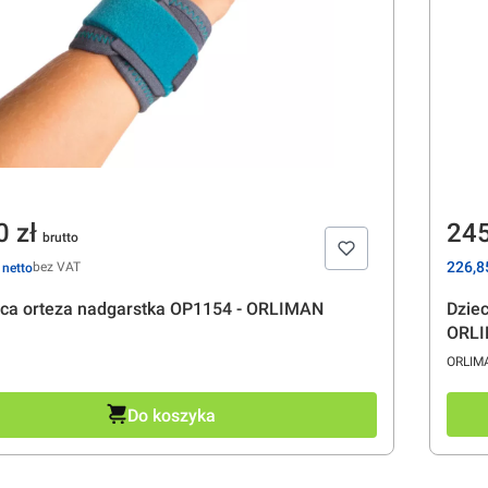
a
Ce
0 zł
245
Cena
226,85
bez VAT
ęca orteza nadgarstka OP1154 - ORLIMAN
Dzie
ORL
ENT
PRODU
ORLIM
Do koszyka