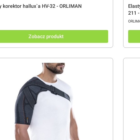
y korektor hallux`a HV-32 - ORLIMAN
Elast
211 
ENT
PRODU
ORLIM
Zobacz produkt