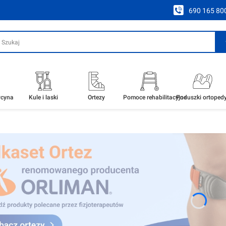
690 165 80
ycyna
Kule i laski
Ortezy
Pomoce rehabilitacyjne
Poduszki ortoped