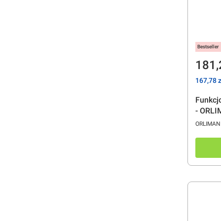
Bestseller
Cen
181,
Cena
167,78 z
Funkcj
- ORL
PRODUC
ORLIMAN