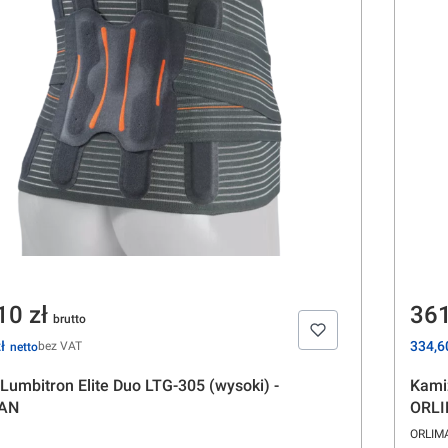
a
Ce
10 zł
361
Cena
ł
334,60
bez VAT
Lumbitron Elite Duo LTG-305 (wysoki) -
Kamiz
AN
ORL
ENT
PRODU
ORLIM