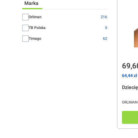
Marka
Marka
Orliman
216
TB Polska
5
Timago
62
Cen
69,6
Cena
64,44 zł
Dzieci
PRODUC
ORLIMAN