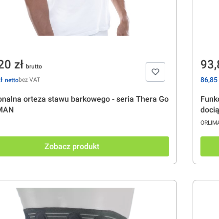
a
Ce
20 zł
93,
Cena
ł
86,85 
bez VAT
onalna orteza stawu barkowego - seria Thera Go
Funkc
IMAN
doci
ENT
PRODU
ORLIM
Zobacz produkt