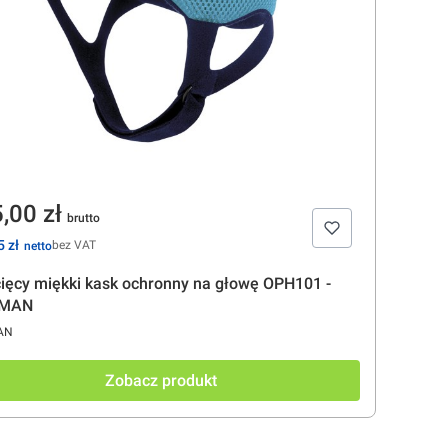
na
,00 zł
 zł
bez VAT
cięcy miękki kask ochronny na głowę OPH101 -
IMAN
CENT
AN
Zobacz produkt