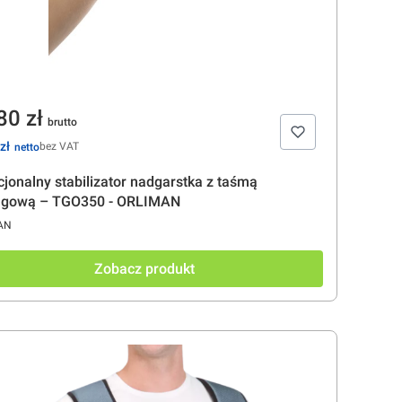
na
80 zł
zł
bez VAT
jonalny stabilizator nadgarstka z taśmą
ągową – TGO350 - ORLIMAN
CENT
AN
Zobacz produkt