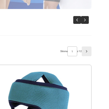
Strona
z 12
Następne produk