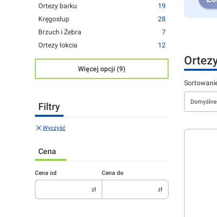
Ortezy barku
19
Kręgosłup
28
Naciśnij En
Naciśnij En
Brzuch i Żebra
7
Ortezy łokcia
12
Ortez
Więcej opcji (9)
Lista 
Sortowanie
Domyślne
Filtry
Wyczyść
Cena
Cena od
Cena do
zł
zł