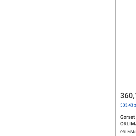
Cen
360,
Cena
333,43 z
Gorset 
ORLIM
PRODUC
ORLIMAN