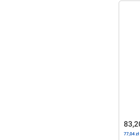
Cen
83,2
Cena
77,04 zł