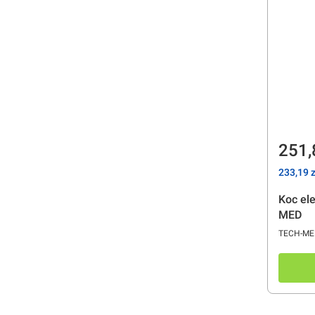
Cen
251,
Cena
233,19 z
Koc el
MED
PRODUC
TECH-ME