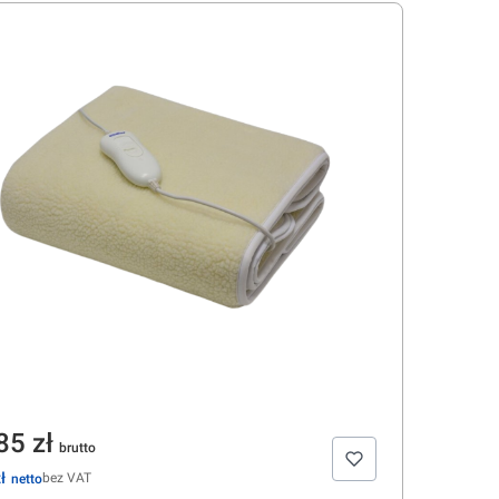
a
85 zł
ł
bez VAT