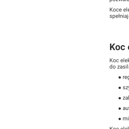
Koce el
spełnia
Koc 
Koc ele
do zasi
● re
● sz
● za
● au
● mi