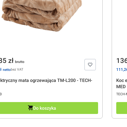
a
Ce
85 zł
136
Cena
ł
111,26
bez VAT
ektryczny mata ogrzewająca TM-L200 - TECH-
Koc 
MED
ENT
PRODU
D
TECH-
Do koszyka