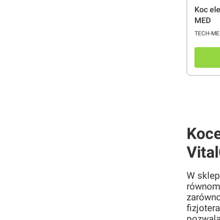
Koc el
MED
PRODUC
TECH-ME
Koce
Vita
W sklep
równomi
zarówno
fizjote
pozwala