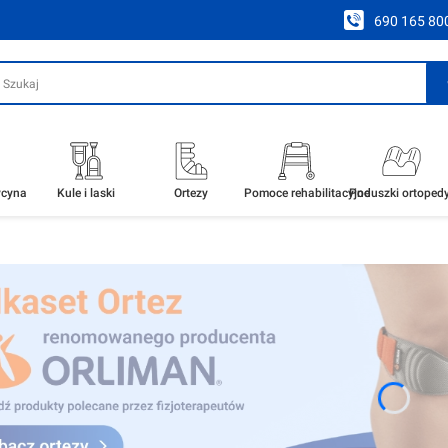
690 165 80
ycyna
Kule i laski
Ortezy
Pomoce rehabilitacyjne
Poduszki ortoped