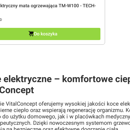
ektryczny mata ogrzewająca TM-W100 - TECH-
ENT
D
Do koszyka
 elektryczne – komfortowe ciepł
lConcept
ie VitalConcept oferujemy wysokiej jakości koce elek
erne ciepło oraz wspierają regenerację organizmu. Ko
 do użytku domowego, jak i w placówkach medycznych
rapeutycznych. Dzięki nowoczesnym systemom grzewcz
ją na bezpieczne oraz efektywne dogrzanie ciała.