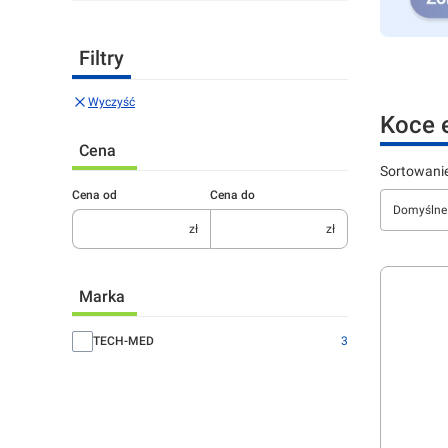
Naciśnij En
Naciśnij En
Filtry
Wyczyść
Koce 
Cena
Lista 
Sortowanie
Cena od
Cena do
Domyślne
zł
zł
Marka
Marka
TECH-MED
3