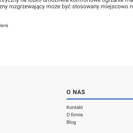
ktryczny na łóżko umożliwia komfortowe ogrzanie ma
czny rozgrzewający może być stosowany miejscowo na 
ięcej
Linki w stopce
O NAS
Kontakt
O firmie
Blog