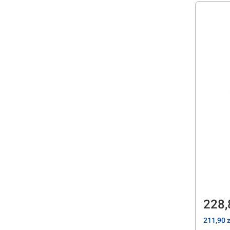
Cen
228,
Cena
211,90 z