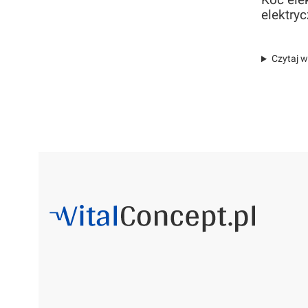
Koc ele
elektry
Czytaj w