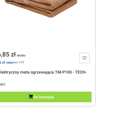
na
,85 zł
 zł
bez VAT
elektryczny mata ogrzewająca TM-P100 - TECH-
CENT
MED
Do koszyka