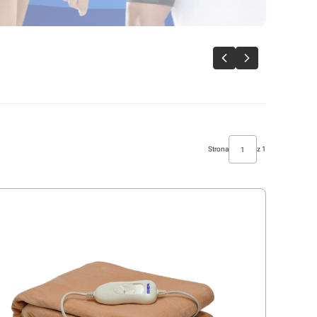
Strona
z 1