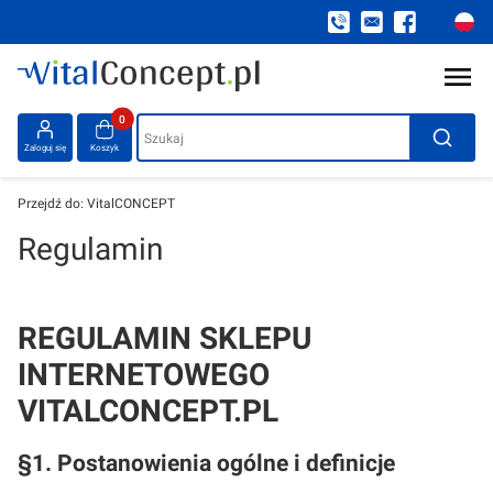
Produkty w koszyku: 0. Zobacz szczegóły
Szukaj
Zaloguj się
Koszyk
Przejdź do:
VitalCONCEPT
Regulamin
REGULAMIN SKLEPU
INTERNETOWEGO
VITALCONCEPT.PL
§1. Postanowienia ogólne i definicje