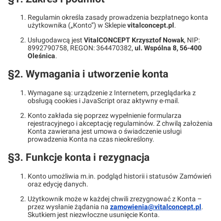
Regulamin określa zasady prowadzenia bezpłatnego konta
użytkownika („Konto”) w Sklepie
vitalconcept.pl
.
Usługodawcą jest
VitalCONCEPT Krzysztof Nowak
, NIP:
8992790758, REGON: 364470382,
ul. Wspólna 8, 56-400
Oleśnica
.
§2. Wymagania i utworzenie konta
Wymagane są: urządzenie z Internetem, przeglądarka z
obsługą cookies i JavaScript oraz aktywny e-mail.
Konto zakłada się poprzez wypełnienie formularza
rejestracyjnego i akceptację regulaminów. Z chwilą założenia
Konta zawierana jest umowa o świadczenie usługi
prowadzenia Konta na czas nieokreślony.
§3. Funkcje konta i rezygnacja
Konto umożliwia m.in. podgląd historii i statusów Zamówień
oraz edycję danych.
Użytkownik może w każdej chwili zrezygnować z Konta –
przez wysłanie żądania na
zamowienia@vitalconcept.pl
.
Skutkiem jest niezwłoczne usunięcie Konta.