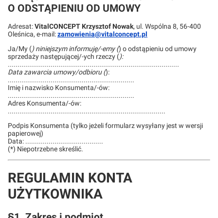
O ODSTĄPIENIU OD UMOWY
Adresat:
VitalCONCEPT Krzysztof Nowak
, ul. Wspólna 8, 56-400
Oleśnica, e-mail:
zamowienia@vitalconcept.pl
Ja/My (
) niniejszym informuję/-emy (
) o odstąpieniu od umowy
sprzedaży następującej/-ych rzeczy (
):
........................................................................................
Data zawarcia umowy/odbioru (
):
.................................................................
Imię i nazwisko Konsumenta/-ów:
.................................................................
Adres Konsumenta/-ów:
.................................................................................
Podpis Konsumenta (tylko jeżeli formularz wysyłany jest w wersji
papierowej)
Data: ........................................
(*) Niepotrzebne skreślić.
REGULAMIN KONTA
UŻYTKOWNIKA
§1. Zakres i podmiot