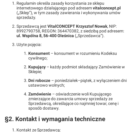
Regulamin określa zasady korzystania ze sklepu
internetowego działającego pod adresem
vitalconcept.pl
(„Sklep”), w tym zasady zawierania i wykonywania umów
sprzedaży.
Sprzedawcą jest
VitalCONCEPT Krzysztof Nowak
, NIP:
8992790758, REGON: 364470382, z siedzibą pod adresem:
ul. Wspólna 8, 56-400 Oleśnica
(„Sprzedawca”).
Użyte pojęcia:
Konsument
– konsument w rozumieniu Kodeksu
cywilnego;
Kupujący
– każdy podmiot składający Zamówienie w
Sklepie;
Dni robocze
– poniedziałek–piątek, z wyłączeniem dni
ustawowo wolnych;
Zamówienie
– oświadczenie woli Kupującego
zmierzające do zawarcia umowy sprzedaży ze
Sprzedawcą, określające co najmniej towar, cenę i
sposób dostawy.
§2. Kontakt i wymagania techniczne
Kontakt ze Sprzedawcą: