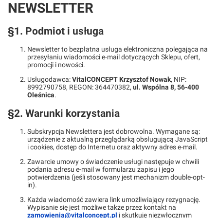
NEWSLETTER
§1. Podmiot i usługa
Newsletter to bezpłatna usługa elektroniczna polegająca na
przesyłaniu wiadomości e-mail dotyczących Sklepu, ofert,
promocji i nowości.
Usługodawca:
VitalCONCEPT Krzysztof Nowak
, NIP:
8992790758, REGON: 364470382,
ul. Wspólna 8, 56-400
Oleśnica
.
§2. Warunki korzystania
Subskrypcja Newslettera jest dobrowolna. Wymagane są:
urządzenie z aktualną przeglądarką obsługującą JavaScript
i cookies, dostęp do Internetu oraz aktywny adres e-mail.
Zawarcie umowy o świadczenie usługi następuje w chwili
podania adresu e-mail w formularzu zapisu i jego
potwierdzenia (jeśli stosowany jest mechanizm double-opt-
in).
Każda wiadomość zawiera link umożliwiający rezygnację.
Wypisanie się jest możliwe także przez kontakt na
zamowienia@vitalconcept.pl
i skutkuje niezwłocznym