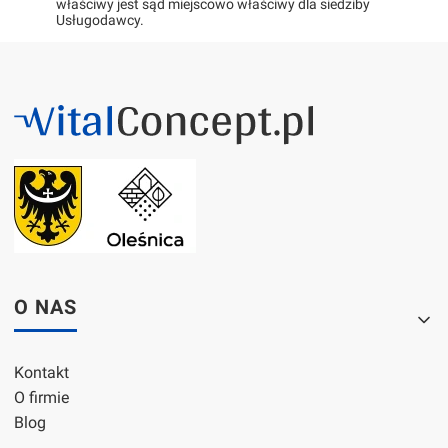
właściwy jest sąd miejscowo właściwy dla siedziby
Usługodawcy.
Linki w stopce
O NAS
Kontakt
O firmie
Blog