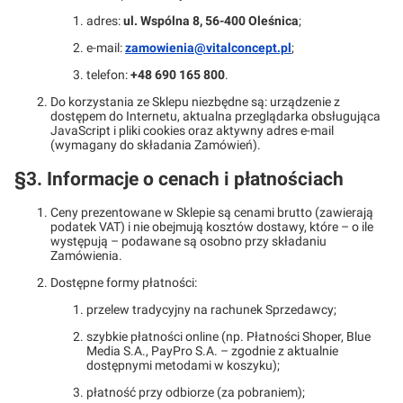
adres:
ul. Wspólna 8, 56-400 Oleśnica
;
e-mail:
zamowienia@vitalconcept.pl
;
telefon:
+48 690 165 800
.
Do korzystania ze Sklepu niezbędne są: urządzenie z
dostępem do Internetu, aktualna przeglądarka obsługująca
JavaScript i pliki cookies oraz aktywny adres e-mail
(wymagany do składania Zamówień).
§3. Informacje o cenach i płatnościach
Ceny prezentowane w Sklepie są cenami brutto (zawierają
podatek VAT) i nie obejmują kosztów dostawy, które – o ile
występują – podawane są osobno przy składaniu
Zamówienia.
Dostępne formy płatności:
przelew tradycyjny na rachunek Sprzedawcy;
szybkie płatności online (np. Płatności Shoper, Blue
Media S.A., PayPro S.A. – zgodnie z aktualnie
dostępnymi metodami w koszyku);
płatność przy odbiorze (za pobraniem);