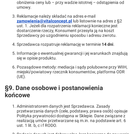
obniżenia ceny lub – przy wadzie istotnej – odstąpienia od
umowy.
Reklamacje należy składać na adres e-mail
zamowienia@vitalconcept.pl
lub listownie na adres z §2
ust. 1. Jeżeli dla rozpatrzenia reklamacji konieczne jest
dostarczenie rzeczy, Konsument przesyła ją na koszt
Sprzedawcy po uzgodnieniu sposobu i adresu zwrotu.
Sprzedawca rozpatruje reklamację w terminie
14 dni
.
Informacje o ewentualnej gwarancji i jej warunkach znajdują
się w opisie produktu.
Pozasądowe metody: mediacja i sądy polubowne przy WIIH,
miejski/powiatowy rzecznik konsumentów, platforma ODR
(UE).
§9. Dane osobowe i postanowienia
końcowe
Administratorem danych jest Sprzedawca. Zasady
przetwarzania danych (cele, podstawy, prawa osób) opisuje
Polityka prywatności dostępna w Sklepie. Dane związane z
realizacją umów przetwarzane są m.in. na podstawie art. 6
ust. 1 lit. b, c i f RODO.