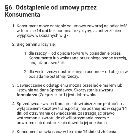
§6. Odstąpienie od umowy przez
Konsumenta
Konsument może odstąpić od umowy zawartej na odległość
w terminie
14 dni
bez podania przyczyny, z zastrzeżeniem
wyjątków wskazanych w §7.
Bieg terminu liczy się:
dla rzeczy – od objęcia towaru w posiadanie przez
Konsumenta lub wskazaną przez niego osobę trzecią,
inną niż przewoźnik;
dla wielu rzeczy dostarczanych osobno – od objęcia w
posiadanie ostatniej rzeczy.
Oświadczenie o odstąpieniu można przesłać e-mailem lub
listownie na dane Sprzedawcy. Skorzystanie z
wzoru
formularza
(Załącznik nr 1) jest dobrowolne.
Sprzedawca zwraca Konsumentowi uiszczone płatności (z
wyłączeniem kosztów transportu) nie później niż w ciągu
14
dni
od otrzymania oświadczenia, zastrzegając prawo
wstrzymania zwrotu do chwili otrzymania rzeczy z
powrotem lub dostarczenia dowodu jej odesłania.
Konsument odsyła rzecz w terminie
14 dni
od złożenia