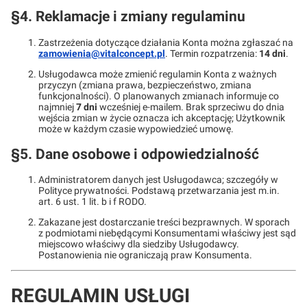
§4. Reklamacje i zmiany regulaminu
Zastrzeżenia dotyczące działania Konta można zgłaszać na
zamowienia@vitalconcept.pl
. Termin rozpatrzenia:
14 dni
.
Usługodawca może zmienić regulamin Konta z ważnych
przyczyn (zmiana prawa, bezpieczeństwo, zmiana
funkcjonalności). O planowanych zmianach informuje co
najmniej
7 dni
wcześniej e-mailem. Brak sprzeciwu do dnia
wejścia zmian w życie oznacza ich akceptację; Użytkownik
może w każdym czasie wypowiedzieć umowę.
§5. Dane osobowe i odpowiedzialność
Administratorem danych jest Usługodawca; szczegóły w
Polityce prywatności. Podstawą przetwarzania jest m.in.
art. 6 ust. 1 lit. b i f RODO.
Zakazane jest dostarczanie treści bezprawnych. W sporach
z podmiotami niebędącymi Konsumentami właściwy jest sąd
miejscowo właściwy dla siedziby Usługodawcy.
Postanowienia nie ograniczają praw Konsumenta.
REGULAMIN USŁUGI