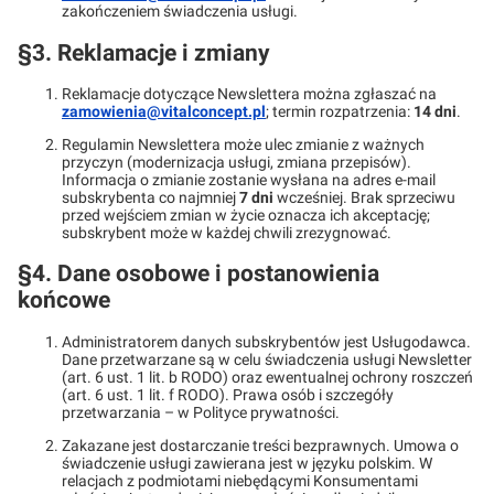
zakończeniem świadczenia usługi.
§3. Reklamacje i zmiany
Reklamacje dotyczące Newslettera można zgłaszać na
zamowienia@vitalconcept.pl
; termin rozpatrzenia:
14 dni
.
Regulamin Newslettera może ulec zmianie z ważnych
przyczyn (modernizacja usługi, zmiana przepisów).
Informacja o zmianie zostanie wysłana na adres e-mail
subskrybenta co najmniej
7 dni
wcześniej. Brak sprzeciwu
przed wejściem zmian w życie oznacza ich akceptację;
subskrybent może w każdej chwili zrezygnować.
§4. Dane osobowe i postanowienia
końcowe
Administratorem danych subskrybentów jest Usługodawca.
Dane przetwarzane są w celu świadczenia usługi Newsletter
(art. 6 ust. 1 lit. b RODO) oraz ewentualnej ochrony roszczeń
(art. 6 ust. 1 lit. f RODO). Prawa osób i szczegóły
przetwarzania – w Polityce prywatności.
Zakazane jest dostarczanie treści bezprawnych. Umowa o
świadczenie usługi zawierana jest w języku polskim. W
relacjach z podmiotami niebędącymi Konsumentami