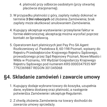
płatność przy odbiorze osobistym (przy otwartej
placówce stacjonarnej).
W przypadku płatności z góry, zapłaty należy dokonać w
terminie
3 Dni roboczych
od złożenia Zamówienia; brak
zapłaty może skutkować anulowaniem Zamówienia.
Kupujący akceptuje wystawianie i przesyłanie faktur w
formie elektronicznej; akceptację można wycofać poprzez
kontakt ze Sprzedawcą.
Operatorem kart płatniczych jest Pay Pro SA Agent
Rozliczeniowy ul. Pastelowa 8, 60-198 Poznań, wpisany do
Rejestru Przedsiębiorców Krajowego Rejestru Sądowego,
prowadzonego przez Sąd Rejonowy Poznań, Nowe Miasto i
Wilda w Poznaniu, VIII Wydział Gospodarczy Krajowego
Rejestru Sądowego pod numerem KRS 0000347935 NIP
7792369887 REGON 301345068
§4. Składanie zamówień i zawarcie umowy
Kupujący dodaje wybrane towary do koszyka, uzupełnia
dane, wybiera dostawę oraz płatność, a następnie
potwierdza Zamówienie i akceptuje Regulamin.
Z chwilą złożenia Zamówienia na towary dochodzi do
zawarcia umowy sprzedaży.