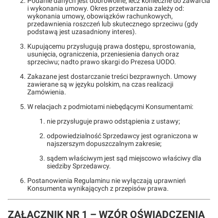
Podanie danych jest dobrowolne, lecz konieczne do zawarcia
i wykonania umowy. Okres przetwarzania zależy od:
wykonania umowy, obowiązków rachunkowych,
przedawnienia roszczeń lub skutecznego sprzeciwu (gdy
podstawą jest uzasadniony interes).
Kupującemu przysługują prawa dostępu, sprostowania,
usunięcia, ograniczenia, przeniesienia danych oraz
sprzeciwu; nadto prawo skargi do Prezesa UODO.
Zakazane jest dostarczanie treści bezprawnych. Umowy
zawierane są w języku polskim, na czas realizacji
Zamówienia.
W relacjach z podmiotami niebędącymi Konsumentami:
nie przysługuje prawo odstąpienia z ustawy;
odpowiedzialność Sprzedawcy jest ograniczona w
najszerszym dopuszczalnym zakresie;
sądem właściwym jest sąd miejscowo właściwy dla
siedziby Sprzedawcy.
Postanowienia Regulaminu nie wyłączają uprawnień
Konsumenta wynikających z przepisów prawa.
ZAŁĄCZNIK NR 1 – WZÓR OŚWIADCZENIA