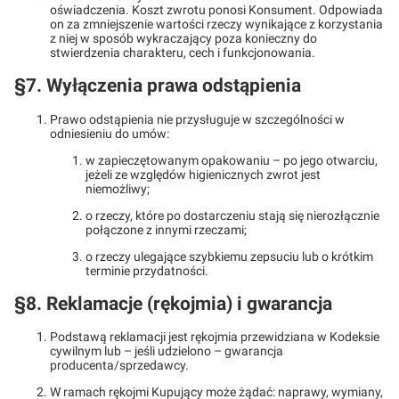
oświadczenia. Koszt zwrotu ponosi Konsument. Odpowiada
on za zmniejszenie wartości rzeczy wynikające z korzystania
z niej w sposób wykraczający poza konieczny do
stwierdzenia charakteru, cech i funkcjonowania.
§7. Wyłączenia prawa odstąpienia
Prawo odstąpienia nie przysługuje w szczególności w
odniesieniu do umów:
w zapieczętowanym opakowaniu – po jego otwarciu,
jeżeli ze względów higienicznych zwrot jest
niemożliwy;
o rzeczy, które po dostarczeniu stają się nierozłącznie
połączone z innymi rzeczami;
o rzeczy ulegające szybkiemu zepsuciu lub o krótkim
terminie przydatności.
§8. Reklamacje (rękojmia) i gwarancja
Podstawą reklamacji jest rękojmia przewidziana w Kodeksie
cywilnym lub – jeśli udzielono – gwarancja
producenta/sprzedawcy.
W ramach rękojmi Kupujący może żądać: naprawy, wymiany,