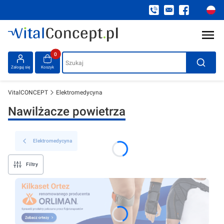
Produkty w koszyku: 0. Zobacz szczegóły
Szukaj
Zaloguj się
Koszyk
VitalCONCEPT
Elektromedycyna
Nawilżacze powietrza
Elektromedycyna
Filtry