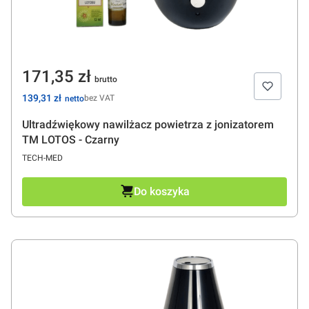
Cena
171,35 zł
Cena
139,31 zł
bez VAT
Ultradźwiękowy nawilżacz powietrza z jonizatorem
TM LOTOS - Czarny
PRODUCENT
TECH-MED
Do koszyka