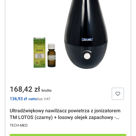
Cena
168,42 zł
Cena
136,93 zł
bez VAT
Ultradźwiękowy nawilżacz powietrza z jonizatorem
TM LOTOS (czarny) + losowy olejek zapachowy -
TECH-MED
PRODUCENT
TECH-MED