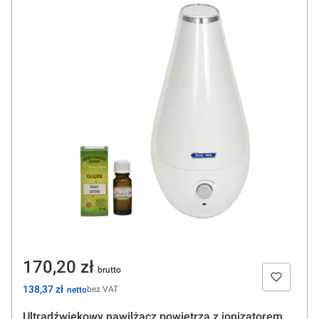
Cena
170,20 zł
Cena
138,37 zł
bez VAT
Ultradźwiękowy nawilżacz powietrza z jonizatorem