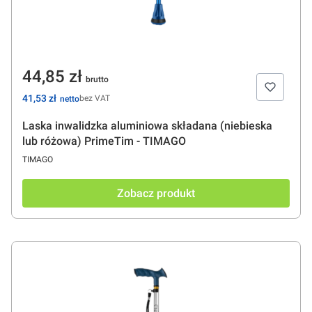
Cena
44,85 zł
Cena
41,53 zł
bez VAT
Laska inwalidzka aluminiowa składana (niebieska
lub różowa) PrimeTim - TIMAGO
PRODUCENT
TIMAGO
Zobacz produkt