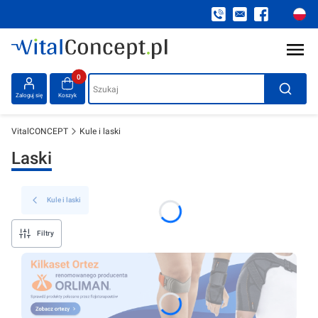
Produkty w koszyku: 0. Zobacz szczegóły
Szukaj
Zaloguj się
Koszyk
VitalCONCEPT
Kule i laski
Laski
Kule i laski
Filtry