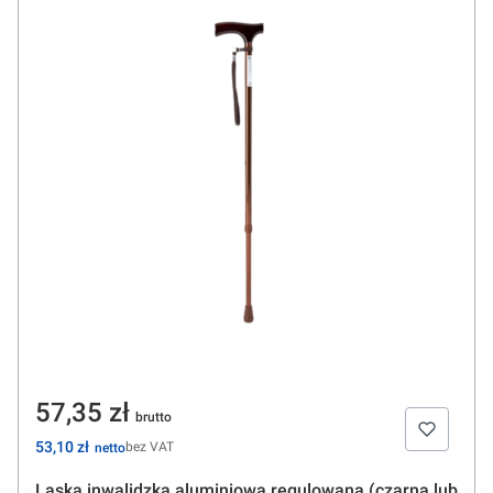
Cena
57,35 zł
Cena
53,10 zł
bez VAT
Laska inwalidzka aluminiowa regulowana (czarna lub