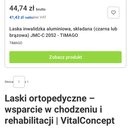
Cena
44,74 zł
Cena
41,43 zł
bez VAT
Laska inwalidzka aluminiowa, składana (czarna lub
brązowa) JMC-C 2052 - TIMAGO
PRODUCENT
TIMAGO
Zobacz produkt
Strona
z 1
Laski ortopedyczne –
wsparcie w chodzeniu i
rehabilitacji | VitalConcept