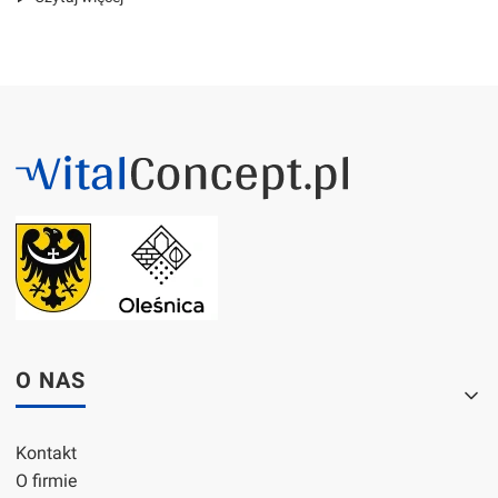
Linki w stopce
O NAS
Kontakt
O firmie