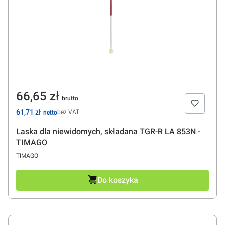
Cena
66,65 zł
Cena
61,71 zł
bez VAT
Laska dla niewidomych, składana TGR-R LA 853N -
TIMAGO
PRODUCENT
TIMAGO
Do koszyka