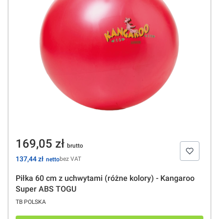
Cena
169,05 zł
Cena
137,44 zł
bez VAT
Piłka 60 cm z uchwytami (różne kolory) - Kangaroo
Super ABS TOGU
PRODUCENT
TB POLSKA