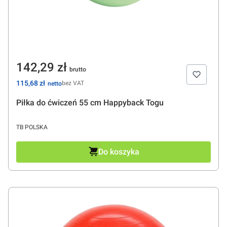
Cena
142,29 zł
Cena
115,68 zł
bez VAT
Piłka do ćwiczeń 55 cm Happyback Togu
PRODUCENT
TB POLSKA
Do koszyka