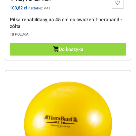
Cena
103,82 zł
bez VAT
Piłka rehabilitacyjna 45 cm do ćwiczeń Theraband -
żółta
PRODUCENT
TB POLSKA
Do koszyka