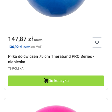
Cena
147,87 zł
Cena
136,92 zł
bez VAT
Piłka do ćwiczeń 75 cm Theraband PRO Series -
niebieska
PRODUCENT
TB POLSKA
Do koszyka