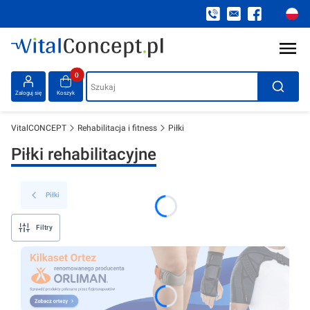
Produkty w koszyku: 0. Zobacz szczegóły
Szukaj
Zaloguj się
Koszyk
VitalCONCEPT
Rehabilitacja i fitness
Piłki
Piłki rehabilitacyjne
Piłki
Filtry