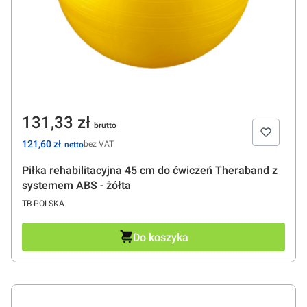
Cena
131,33 zł
Cena
121,60 zł
bez VAT
Piłka rehabilitacyjna 45 cm do ćwiczeń Theraband z
systemem ABS - żółta
PRODUCENT
TB POLSKA
Do koszyka