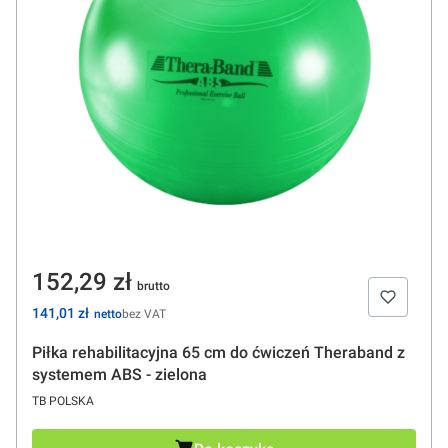
Cena
152,29 zł
Cena
141,01 zł
bez VAT
Piłka rehabilitacyjna 65 cm do ćwiczeń Theraband z
systemem ABS - zielona
PRODUCENT
TB POLSKA