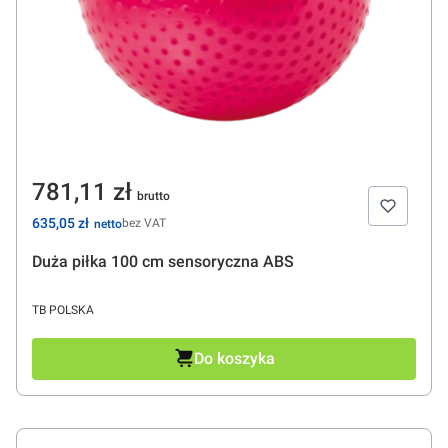
Cena
781,11 zł
Cena
635,05 zł
bez VAT
Duża piłka 100 cm sensoryczna ABS
PRODUCENT
TB POLSKA
Do koszyka