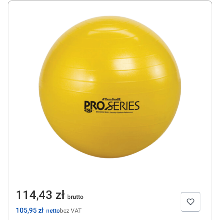
Cena
114,43 zł
Cena
105,95 zł
bez VAT