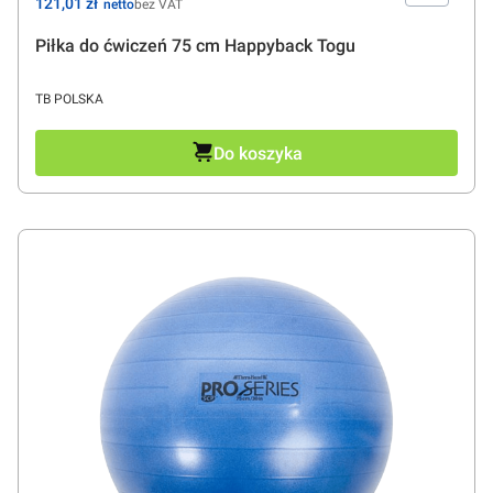
Cena
121,01 zł
bez VAT
Piłka do ćwiczeń 75 cm Happyback Togu
PRODUCENT
TB POLSKA
Do koszyka