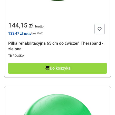
Cena
144,15 zł
Cena
133,47 zł
bez VAT
Piłka rehabilitacyjna 65 cm do ćwiczeń Theraband -
zielona
PRODUCENT
TB POLSKA
Do koszyka