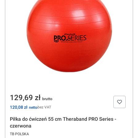
Cena
129,69 zł
Cena
120,08 zł
bez VAT
Piłka do ćwiczeń 55 cm Theraband PRO Series -
czerwona
PRODUCENT
TB POLSKA