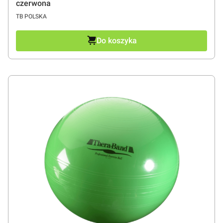
czerwona
PRODUCENT
TB POLSKA
Do koszyka