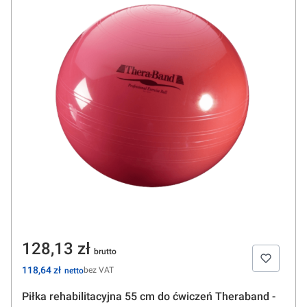
Cena
128,13 zł
Cena
118,64 zł
bez VAT
Piłka rehabilitacyjna 55 cm do ćwiczeń Theraband -