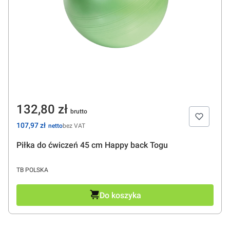
Cena
132,80 zł
Cena
107,97 zł
bez VAT
Piłka do ćwiczeń 45 cm Happy back Togu
PRODUCENT
TB POLSKA
Do koszyka