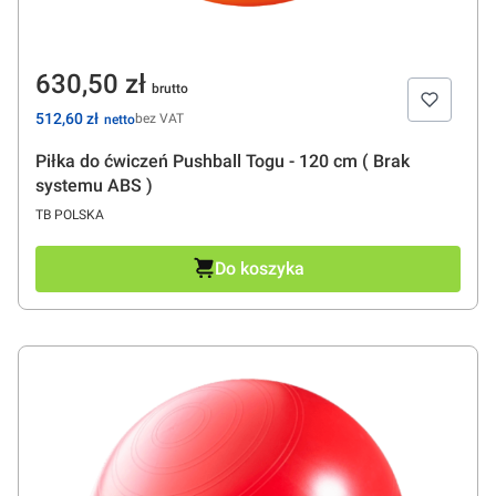
Cena
630,50 zł
Cena
512,60 zł
bez VAT
Piłka do ćwiczeń Pushball Togu - 120 cm ( Brak
systemu ABS )
PRODUCENT
TB POLSKA
Do koszyka