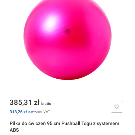
Cena
385,31 zł
Cena
313,26 zł
bez VAT
Piłka do ćwiczeń 95 cm Pushball Togu z systemem
ABS