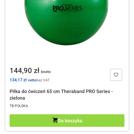
Cena
144,90 zł
Cena
134,17 zł
bez VAT
Piłka do ćwiczeń 65 cm Theraband PRO Series -
zielona
PRODUCENT
TB POLSKA
Do koszyka