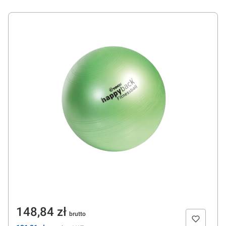
Cena
148,84 zł