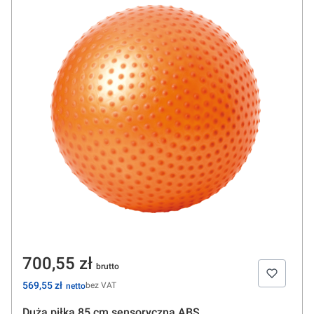
Cena
700,55 zł
Cena
569,55 zł
bez VAT
Duża piłka 85 cm sensoryczna ABS