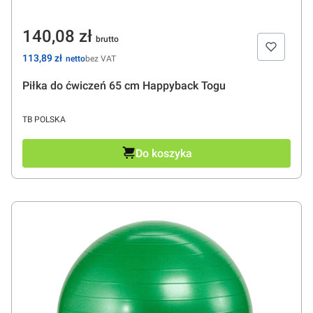
Cena
140,08 zł
Cena
113,89 zł
bez VAT
Piłka do ćwiczeń 65 cm Happyback Togu
PRODUCENT
TB POLSKA
Do koszyka