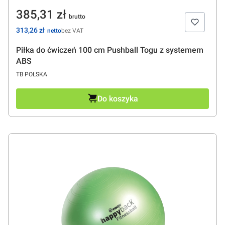
Cena
385,31 zł
Cena
313,26 zł
bez VAT
Piłka do ćwiczeń 100 cm Pushball Togu z systemem
ABS
PRODUCENT
TB POLSKA
Do koszyka