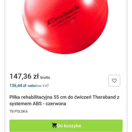
Cena
147,36 zł
Cena
136,44 zł
bez VAT
Piłka rehabilitacyjna 55 cm do ćwiczeń Theraband z
systemem ABS - czerwona
PRODUCENT
TB POLSKA
Do koszyka