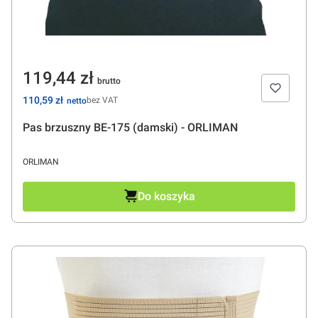
Cena
119,44 zł
Cena
110,59 zł
bez VAT
Pas brzuszny BE-175 (damski) - ORLIMAN
PRODUCENT
ORLIMAN
Do koszyka