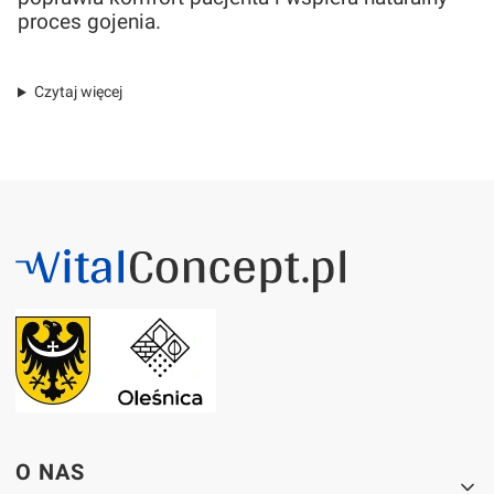
proces gojenia.
Czytaj więcej
Linki w stopce
O NAS