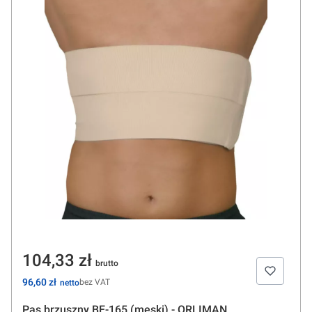
Cena
104,33 zł
Cena
96,60 zł
bez VAT
Pas brzuszny BE-165 (męski) - ORLIMAN