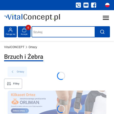
Produkty w koszyku: 0. Zobacz szczegóły
Szukaj
Zaloguj się
Koszyk
VitalCONCEPT
Ortezy
Brzuch i Żebra
Ortezy
Filtry