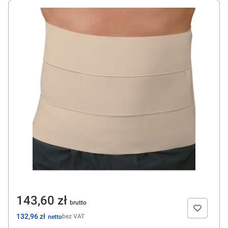
Cena
143,60 zł
Cena
132,96 zł
bez VAT