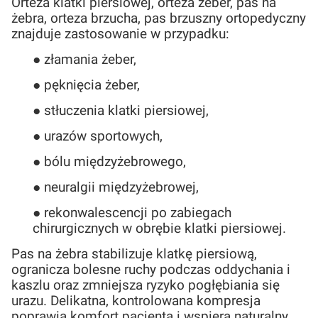
Orteza klatki piersiowej, orteza żeber, pas na
żebra, orteza brzucha, pas brzuszny ortopedyczny
znajduje zastosowanie w przypadku:
● złamania żeber,
● pęknięcia żeber,
● stłuczenia klatki piersiowej,
● urazów sportowych,
● bólu międzyżebrowego,
● neuralgii międzyżebrowej,
● rekonwalescencji po zabiegach
chirurgicznych w obrębie klatki piersiowej.
Pas na żebra stabilizuje klatkę piersiową,
ogranicza bolesne ruchy podczas oddychania i
kaszlu oraz zmniejsza ryzyko pogłębiania się
urazu. Delikatna, kontrolowana kompresja
poprawia komfort pacjenta i wspiera naturalny