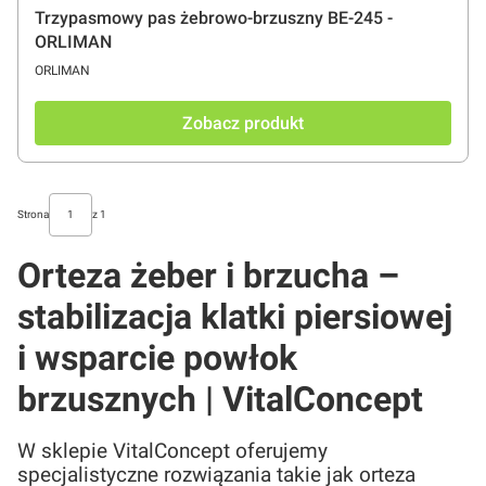
Trzypasmowy pas żebrowo-brzuszny BE-245 -
ORLIMAN
PRODUCENT
ORLIMAN
Zobacz produkt
Strona
z 1
Orteza żeber i brzucha –
stabilizacja klatki piersiowej
i wsparcie powłok
brzusznych | VitalConcept
W sklepie VitalConcept oferujemy
specjalistyczne rozwiązania takie jak orteza