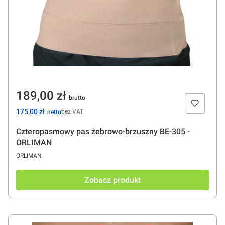
Cena
189,00 zł
Cena
175,00 zł
bez VAT
Czteropasmowy pas żebrowo-brzuszny BE-305 -
ORLIMAN
PRODUCENT
ORLIMAN
Zobacz produkt