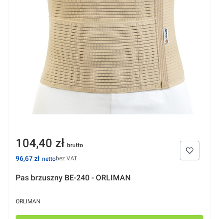
Cena
104,40 zł
Cena
96,67 zł
bez VAT
Pas brzuszny BE-240 - ORLIMAN
PRODUCENT
ORLIMAN