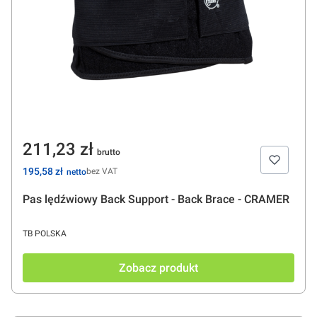
Cena
211,23 zł
Cena
195,58 zł
bez VAT
Pas lędźwiowy Back Support - Back Brace - CRAMER
PRODUCENT
TB POLSKA
Zobacz produkt