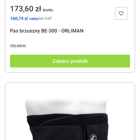
Cena
173,60 zł
Cena
160,74 zł
bez VAT
Pas brzuszny BE-300 - ORLIMAN
PRODUCENT
ORLIMAN
Zobacz produkt