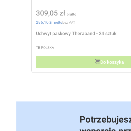
Cena
309,05 zł
Cena
286,16 zł
bez VAT
Uchwyt paskowy Theraband - 24 sztuki
PRODUCENT
TB POLSKA
Do koszyka
Potrzebujesz