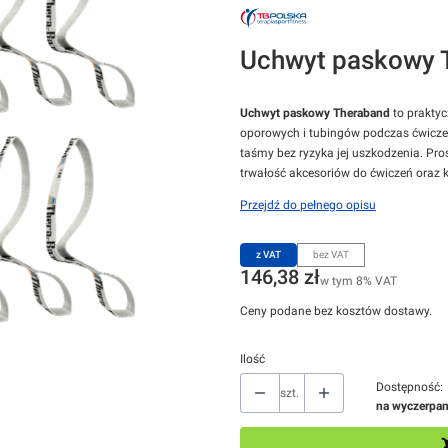
Uchwyt paskowy T
Uchwyt paskowy Theraband
to prakty
oporowych i tubingów podczas ćwiczeń
taśmy bez ryzyka jej uszkodzenia. Pro
trwałość akcesoriów do ćwiczeń oraz 
Przejdź do pełnego opisu
z VAT
bez VAT
Cena
146,38 zł
w tym 8% VAT
w tym
8%
VAT
Ceny podane bez kosztów dostawy.
Ilość
Dostępność:
szt.
na wyczerpan