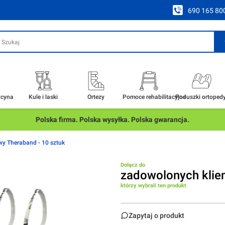
690 165 80
ycyna
Kule i laski
Ortezy
Pomoce rehabilitacyjne
Poduszki ortoped
Polska firma. Polska wysyłka. Polska gwarancja.
y Theraband - 10 sztuk
Dołącz do
zadowolonych klie
którzy wybrali ten produkt
Zapytaj o produkt