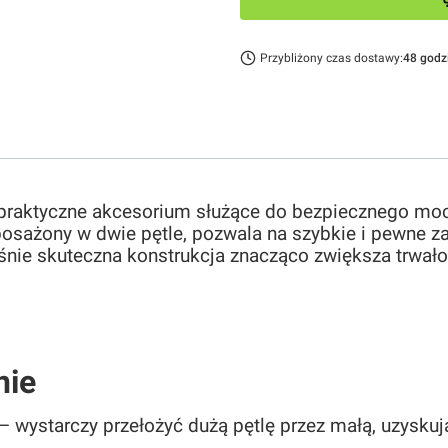
Przybliżony czas dostawy:
48 godz
praktyczne akcesorium służące do bezpiecznego mo
sażony w dwie pętle, pozwala na szybkie i pewne zac
eśnie skuteczna konstrukcja znacząco zwiększa trwał
nie
– wystarczy przełożyć dużą pętlę przez małą, uzyskuj