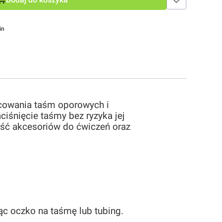
in
cowania taśm oporowych i
iśnięcie taśmy bez ryzyka jej
ość akcesoriów do ćwiczeń oraz
ąc oczko na taśmę lub tubing.