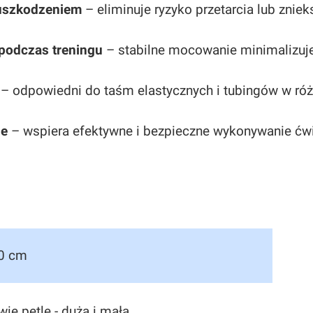
 uszkodzeniem
– eliminuje ryzyko przetarcia lub znie
podczas treningu
– stabilne mocowanie minimalizuje 
– odpowiedni do taśm elastycznych i tubingów w róż
ie
– wspiera efektywne i bezpieczne wykonywanie ćw
0 cm
wie pętle - duża i mała.