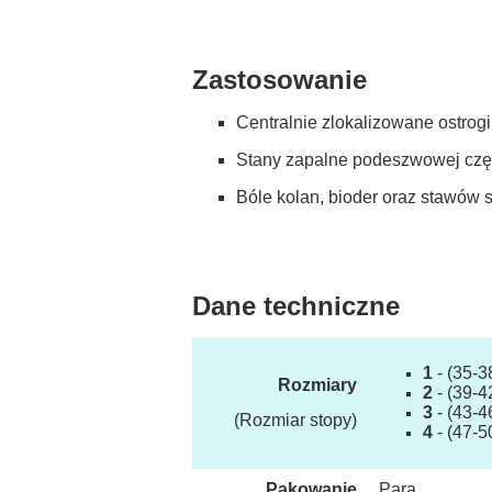
Zastosowanie
Centralnie zlokalizowane ostrogi
Stany zapalne podeszwowej częśc
Bóle kolan, bioder oraz stawów
Dane techniczne
1
- (35-3
Rozmiary
2
- (39-4
3
- (43-4
(Rozmiar stopy)
4
- (47-5
Pakowanie
Para