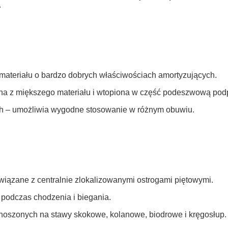
.
ateriału o bardzo dobrych właściwościach amortyzujących.
na z miększego materiału i wtopiona w część podeszwową podp
h – umożliwia wygodne stosowanie w różnym obuwiu.
iązane z centralnie zlokalizowanymi ostrogami piętowymi.
podczas chodzenia i biegania.
enoszonych na stawy skokowe, kolanowe, biodrowe i kręgosłup.