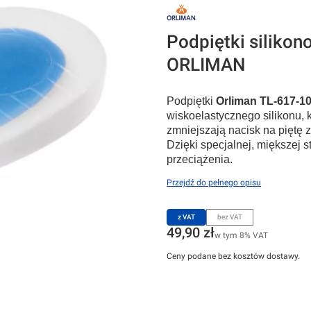
Podpiętki siliko
ORLIMAN
Podpiętki
Orliman TL-617-1
wiskoelastycznego silikonu, 
zmniejszają nacisk na piętę z
Dzięki specjalnej, miększej st
przeciążenia.
Przejdź do pełnego opisu
z VAT
bez VAT
Cena
49,90 zł
w tym 8% VAT
w tym
8%
VAT
Ceny podane bez kosztów dostawy.
Wybierz wariant produktu:
Poszczególne warianty mogą różnić s