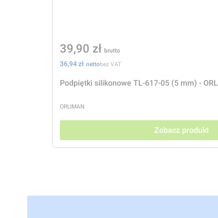
Cena
39,90 zł
Cena
36,94 zł
bez VAT
Podpiętki silikonowe TL-617-05 (5 mm) - O
PRODUCENT
ORLIMAN
Zobacz produkt