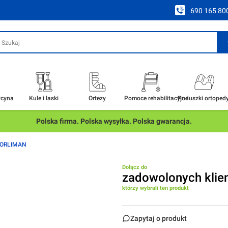
690 165 80
ycyna
Kule i laski
Ortezy
Pomoce rehabilitacyjne
Poduszki ortoped
Polska firma. Polska wysyłka. Polska gwarancja.
- ORLIMAN
Dołącz do
zadowolonych klie
którzy wybrali ten produkt
Zapytaj o produkt