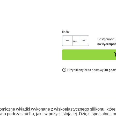
*
Rozmiar
Wybierz
Ilość
Dostępność:
szt.
na wyczerpan
Przybliżony czas dostawy:
48 godz
omiczne wkładki wykonane z wiskoelastycznego silikonu, któr
o podczas ruchu, jak i w pozycji stojącej. Dzięki specjalnej, mi