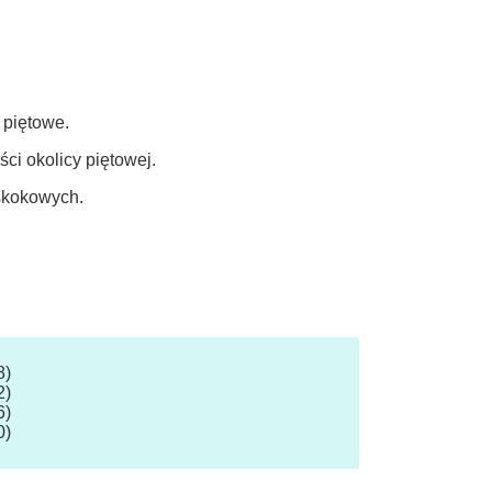
 piętowe.
i okolicy piętowej.
 skokowych.
8)
2)
6)
0)