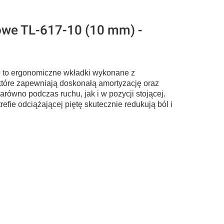
nowe TL-617-10 (10 mm) -
0
to ergonomiczne wkładki wykonane z
które zapewniają doskonałą amortyzację oraz
arówno podczas ruchu, jak i w pozycji stojącej.
refie odciążającej piętę skutecznie redukują ból i
ię ceną