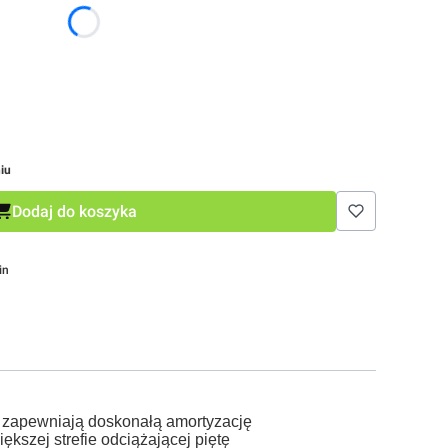
iu
Dodaj do koszyka
in
e zapewniają doskonałą amortyzację
ększej strefie odciążającej piętę