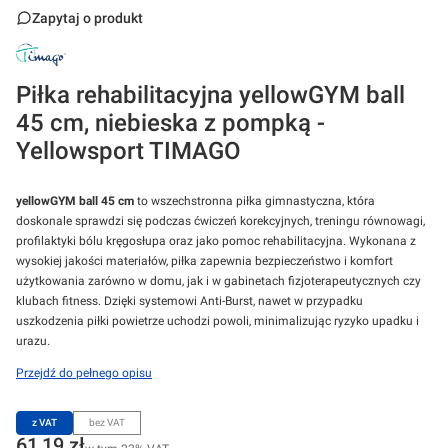
Zapytaj o produkt
Piłka rehabilitacyjna yellowGYM ball
45 cm, niebieska z pompką -
Yellowsport TIMAGO
yellowGYM ball 45 cm
to wszechstronna piłka gimnastyczna, która
doskonale sprawdzi się podczas ćwiczeń korekcyjnych, treningu równowagi,
profilaktyki bólu kręgosłupa oraz jako pomoc rehabilitacyjna. Wykonana z
wysokiej jakości materiałów, piłka zapewnia bezpieczeństwo i komfort
użytkowania zarówno w domu, jak i w gabinetach fizjoterapeutycznych czy
klubach fitness. Dzięki systemowi Anti-Burst, nawet w przypadku
uszkodzenia piłki powietrze uchodzi powoli, minimalizując ryzyko upadku i
urazu.
Przejdź do pełnego opisu
z VAT
bez VAT
Cena
61,19 zł
w tym 23% VAT