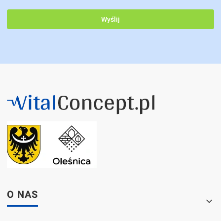
Wyślij
Linki w stopce
O NAS