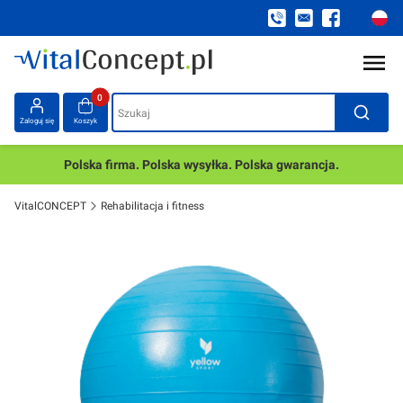
Produkty w koszyku: 0. Zobacz szczegóły
Szukaj
Zaloguj się
Koszyk
Polska firma. Polska wysyłka. Polska gwarancja.
VitalCONCEPT
Rehabilitacja i fitness