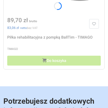
Cena
89,70 zł
Cena
83,06 zł
bez VAT
Piłka rehabilitacyjna z pompką BallTim - TIMAGO
PRODUCENT
TIMAGO
Do koszyka
Potrzebujesz dodatkowych