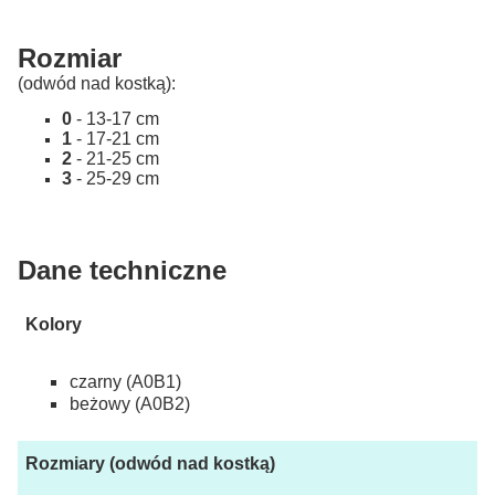
Rozmiar
(odwód nad kostką):
0
- 13-17 cm
1
- 17-21 cm
2
- 21-25 cm
3
- 25-29 cm
Dane techniczne
Kolory
czarny (A0B1)
beżowy (A0B2)
Rozmiary (odwód nad kostką)