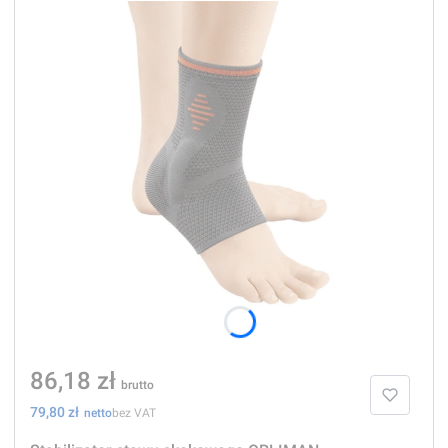
Cena
86,18 zł
Cena
79,80 zł
bez VAT