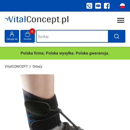
Produkty w koszyku: 0. Zobacz szczegóły
Szukaj
Zaloguj się
Koszyk
Polska firma. Polska wysyłka. Polska gwarancja.
VitalCONCEPT
Ortezy