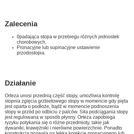
Zalecenia
0
padająca stopa w przebiegu różnych jednostek
chorobowych.
Pronacyjne lub supinacyjne ustawienie
przodostopia.
Działanie
Orteza unosi przednią część stopy, umożliwia kontrolę
stopnia zgięcia grzbietowego stopy w momencie gdy pięta
jest oparta o podłoże, bądź w momencie podnoszenia
stopy w przód po odbiciu z palców. Siła podciągania stopy
jest regulowana w sposób płynny. Orteza zapobiega
ryzyku potykania się o różne przedmioty, takie jak
dywaniki, krawężniki i nierówne powierzchnie. Ponadto
konstrukcja pozwala na lekką korekcję pronacyjnego lub