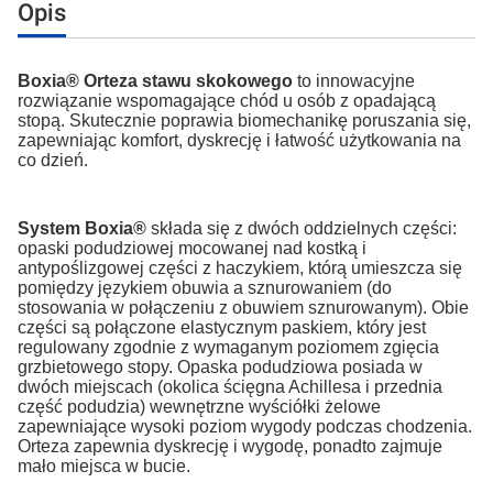
Opis
Boxia® Orteza stawu skokowego
to innowacyjne
rozwiązanie wspomagające chód u osób z opadającą
stopą. Skutecznie poprawia biomechanikę poruszania się,
zapewniając komfort, dyskrecję i łatwość użytkowania na
co dzień.
System Boxia®
składa się z dwóch oddzielnych części:
opaski podudziowej mocowanej nad kostką i
antypoślizgowej części z haczykiem, którą umieszcza się
pomiędzy językiem obuwia a sznurowaniem (do
stosowania w połączeniu z obuwiem sznurowanym). Obie
części są połączone elastycznym paskiem, który jest
regulowany zgodnie z wymaganym poziomem zgięcia
grzbietowego stopy. Opaska podudziowa posiada w
dwóch miejscach (okolica ścięgna Achillesa i przednia
część podudzia) wewnętrzne wyściółki żelowe
zapewniające wysoki poziom wygody podczas chodzenia.
Orteza zapewnia dyskrecję i wygodę, ponadto zajmuje
mało miejsca w bucie.