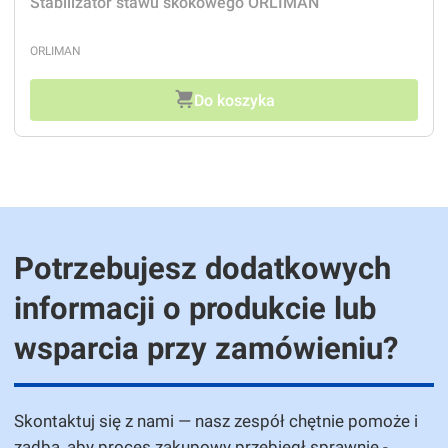
Stabilizator stawu skokowego ORLIMAN
PRODUCENT
ORLIMAN
Do koszyka
Potrzebujesz dodatkowych
informacji o produkcie lub
wsparcia przy zamówieniu?
Skontaktuj się z nami — nasz zespół chętnie pomoże i
zadba, aby proces zakupowy przebiegł sprawnie -