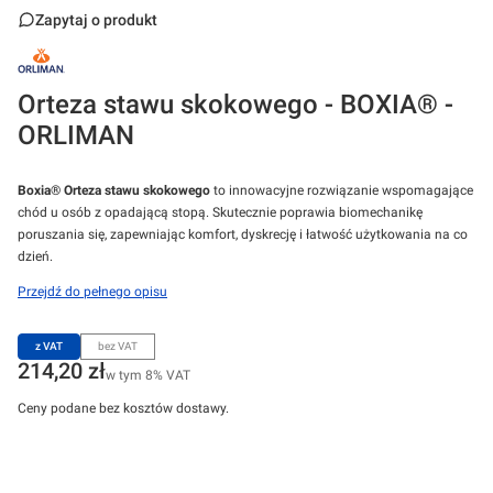
Zapytaj o produkt
Orteza stawu skokowego - BOXIA® -
ORLIMAN
Boxia® Orteza stawu skokowego
to innowacyjne rozwiązanie wspomagające
chód u osób z opadającą stopą. Skutecznie poprawia biomechanikę
poruszania się, zapewniając komfort, dyskrecję i łatwość użytkowania na co
dzień.
Przejdź do pełnego opisu
z VAT
bez VAT
Cena
214,20 zł
w tym 8% VAT
w tym
8%
VAT
Ceny podane bez kosztów dostawy.
Wybierz wariant produktu:
Poszczególne warianty mogą różnić się ceną