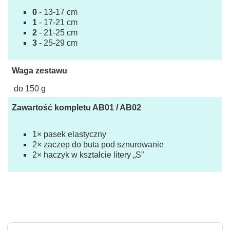
0
- 13-17 cm
1
- 17-21 cm
2
- 21-25 cm
3
- 25-29 cm
Waga zestawu
do 150 g
Zawartość kompletu AB01 / AB02
1× pasek elastyczny
2× zaczep do buta pod sznurowanie
2× haczyk w kształcie litery „S”