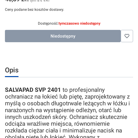
w tym
8%
VAT
Ceny podane bez kosztów dostawy.
Dostępność:
tymczasowo niedostępny
Niedostępny
Opis
SALVAPAD
SVP 2401
to profesjonalny
ochraniacz na łokieć lub piętę, zaprojektowany z
myślą o osobach długotrwale leżących w łóżku i
narażonych na wystąpienie odleżyn, otarć lub
innych uszkodzeń skóry. Ochraniacz skutecznie
odciąża wrażliwe miejsca, równomiernie
rozkłada ciężar ciała i minimalizuje nacisk na
obolałą piętę lub łokieć. Wykonany z