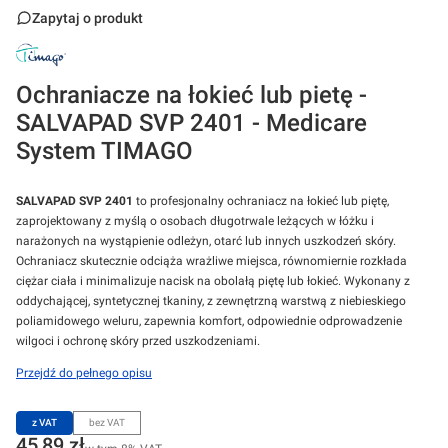
Zapytaj o produkt
Ochraniacze na łokieć lub pietę -
SALVAPAD SVP 2401 - Medicare
System TIMAGO
SALVAPAD
SVP 2401
to profesjonalny ochraniacz na łokieć lub piętę,
zaprojektowany z myślą o osobach długotrwale leżących w łóżku i
narażonych na wystąpienie odleżyn, otarć lub innych uszkodzeń skóry.
Ochraniacz skutecznie odciąża wrażliwe miejsca, równomiernie rozkłada
ciężar ciała i minimalizuje nacisk na obolałą piętę lub łokieć. Wykonany z
oddychającej, syntetycznej tkaniny, z zewnętrzną warstwą z niebieskiego
poliamidowego weluru, zapewnia komfort, odpowiednie odprowadzenie
wilgoci i ochronę skóry przed uszkodzeniami.
Przejdź do pełnego opisu
z VAT
bez VAT
Cena
45,89 zł
w tym 8% VAT