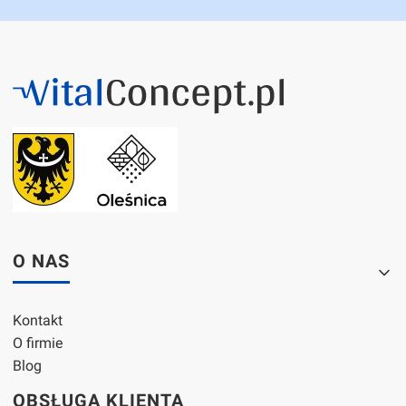
Linki w stopce
O NAS
Kontakt
O firmie
Blog
OBSŁUGA KLIENTA