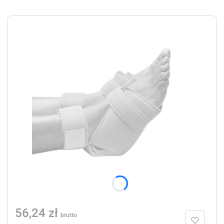
Cena
56,24 zł