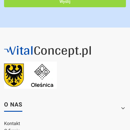
Wyślij
Linki w stopce
O NAS
Kontakt