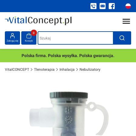
Produkty w koszyku: 0. Zobacz szczegóły
Szukaj
Zaloguj się
Koszyk
Polska firma. Polska wysyłka. Polska gwarancja.
VitalCONCEPT
Tlenoterapia
Inhalacja
Nebulizatory