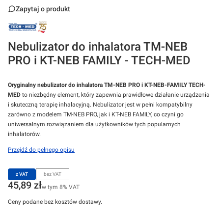
Zapytaj o produkt
Nebulizator do inhalatora TM-NEB
PRO i KT-NEB FAMILY - TECH-MED
Oryginalny nebulizator do inhalatora TM-NEB PRO i KT-NEB-FAMILY TECH-
MED
to niezbędny element, który zapewnia prawidłowe działanie urządzenia
i skuteczną terapię inhalacyjną. Nebulizator jest w pełni kompatybilny
zarówno z modelem TM-NEB PRO, jak i KT-NEB FAMILY, co czyni go
uniwersalnym rozwiązaniem dla użytkowników tych popularnych
inhalatorów.
Przejdź do pełnego opisu
z VAT
bez VAT
Cena
45,89 zł
w tym 8% VAT
w tym
8%
VAT
Ceny podane bez kosztów dostawy.