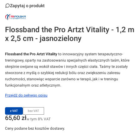
Zapytaj o produkt
Flossband the Pro Artzt Vitality - 1,2 m
x 2,5 cm - jasnozielony
Flossband the Pro Artzt Vitality
to innowacyjny system terapeutyczno-
treningowy, oparty na zastosowaniu specjalnych elastycznych taśm, które
okrężnie owijane są wokół stawów i innych części ciała. Taśmy te zostały
stworzone z myślą o szybkiej redukcji bólu oraz zwiększeniu zakresu
ruchomości, stanowiąc wsparcie zarówno w terapii, jak i w treningu
funkcjonalnym oraz atletycznym.
Przejdź do pełnego opisu
z VAT
bez VAT
Cena
65,60 zł
w tym 8% VAT
w tym
8%
VAT
Ceny podane bez kosztów dostawy.