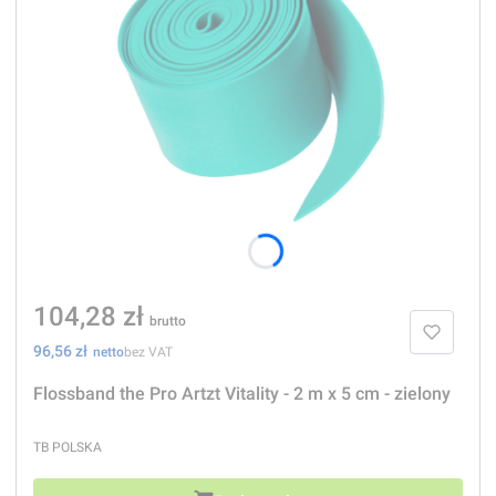
Cena
104,28 zł
Cena
96,56 zł
bez VAT
Flossband the Pro Artzt Vitality - 2 m x 5 cm - zielony
PRODUCENT
TB POLSKA