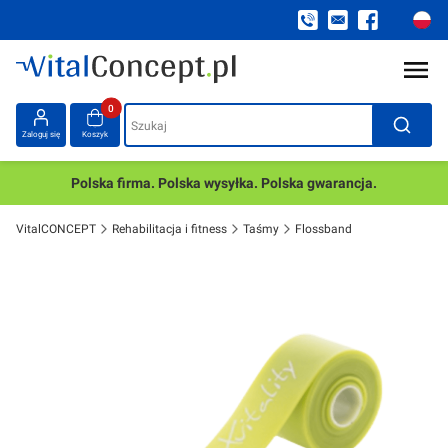
Produkty w koszyku: 0. Zobacz szczegóły
Szukaj
Zaloguj się
Koszyk
Polska firma. Polska wysyłka. Polska gwarancja.
VitalCONCEPT
Rehabilitacja i fitness
Taśmy
Flossband