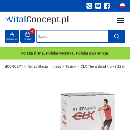
Produkty w koszyku: 0. Zobacz szczegóły
Szukaj
Zaloguj się
Koszyk
Polska firma. Polska wysyłka. Polska gwarancja.
VitalCONCEPT
Rehabilitacja i fitness
Taśmy
CLX Thera Band - rolka 22 m