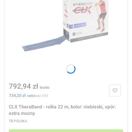
Cena
792,94 zł
Cena
734,20 zł
bez VAT
CLX TheraBand - rolka 22 m, kolor: niebieski, opór:
extra mocny
PRODUCENT
TB POLSKA