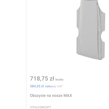
Cena
718,75 zł
Cena
584,35 zł
bez VAT
Obszycie na nosze MAX
PRODUCENT
VITALCONCEPT