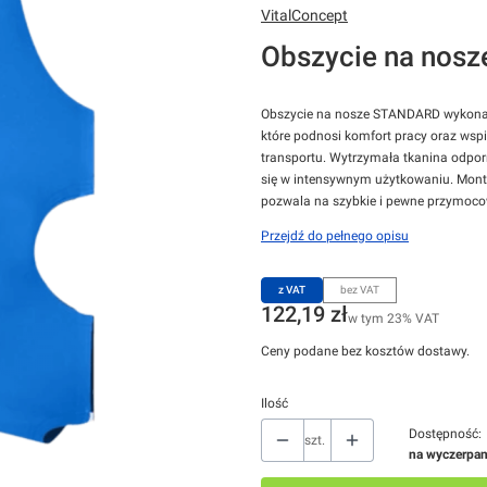
VitalConcept
Obszycie na nosz
Obszycie na nosze STANDARD wykonane 
które podnosi komfort pracy oraz ws
transportu. Wytrzymała tkanina odporn
się w intensywnym użytkowaniu. Monta
pozwala na szybkie i pewne przymoco
Przejdź do pełnego opisu
z VAT
bez VAT
Cena
122,19 zł
w tym 23% VAT
w tym
23%
VAT
Ceny podane bez kosztów dostawy.
Ilość
Dostępność:
szt.
na wyczerpan