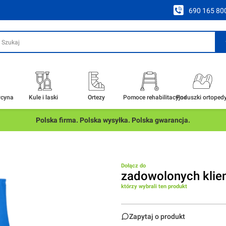
690 165 80
ycyna
Kule i laski
Ortezy
Pomoce rehabilitacyjne
Poduszki ortoped
Polska firma. Polska wysyłka. Polska gwarancja.
Dołącz do
zadowolonych klie
którzy wybrali ten produkt
Zapytaj o produkt