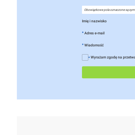
Obowiązkowe pola oznaczone są sym
Imię i nazwisko
*
Adres e-mail
*
Wiadomość
Wyrażam zgodę na przetw
*