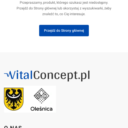
Przepraszamy, produkt, którego szukasz jest niedostępny.
Przejdź do Strony głównej lub skorzystaj z wyszukiwarki, żeby
znaleźć to, co Cię interesuje.
Przejdź do Strony głównej
Linki w stopce
O NAS