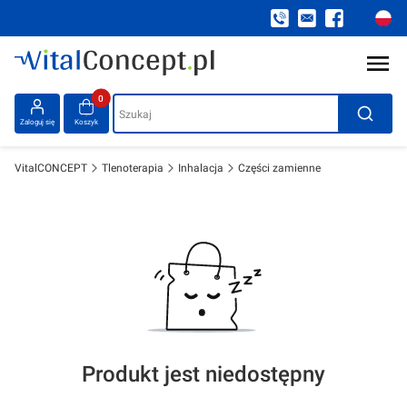
Produkty w koszyku: 0. Zobacz szczegóły
Szukaj
Zaloguj się
Koszyk
VitalCONCEPT
Tlenoterapia
Inhalacja
Części zamienne
Produkt jest niedostępny